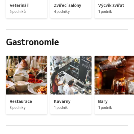
Veterináři
Zvířecí salóny
Výcvik zvířat
5 podniků
4 podniky
1 podnik
Gastronomie
Restaurace
Kavárny
Bary
3 podniky
1 podnik
1 podnik