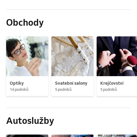
Obchody
Optiky
Svatební salony
Krejčovství
14 podniků
5 podniků
5 podniků
Autoslužby