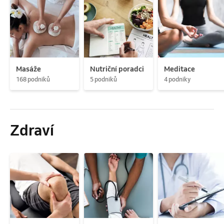
Masáže
Nutriční poradci
Meditace
168 podniků
5 podniků
4 podniky
Zdraví