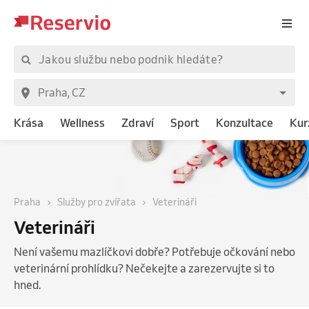
Krása
Wellness
Zdraví
Sport
Konzultace
Kur
Praha
Služby pro zvířata
Veterináři
Veterináři
Není vašemu mazlíčkovi dobře? Potřebuje očkování nebo
veterinární prohlídku? Nečekejte a zarezervujte si to
hned.