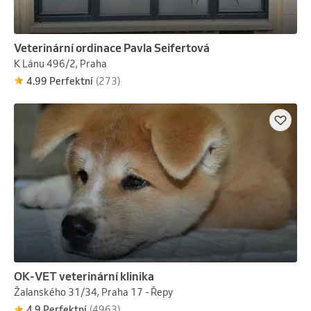
Veterinární ordinace Pavla Seifertová
K Lánu 496/2, Praha
4.99 Perfektní
(273)
OK-VET veterinární klinika
Žalanského 31/34, Praha 17 - Řepy
4.9 Perfektní
(4963)