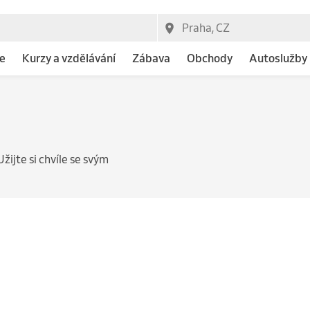
e
Kurzy a vzdělávání
Zábava
Obchody
Autoslužby
Užijte si chvíle se svým