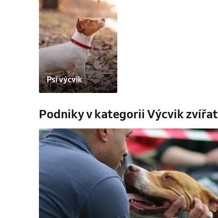
Psí výcvik
Podniky v kategorii Výcvik zvířat