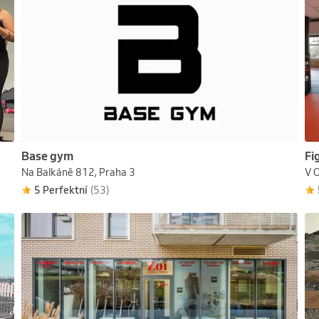
Base gym
Fi
Na Balkáně 812, Praha 3
V 
5 Perfektní
(53)