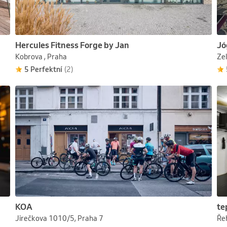
Hercules Fitness Forge by Jan
Jó
Kobrova , Praha
Ze
5 Perfektní
(2)
KOA
te
Jirečkova 1010/5, Praha 7
Ře