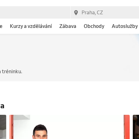
e
Kurzy a vzdělávání
Zábava
Obchody
Autoslužby
 tréninku.
ra