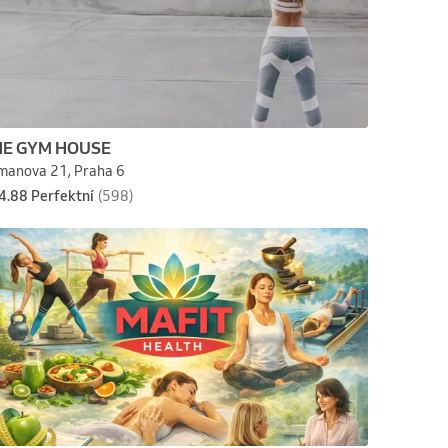
HE GYM HOUSE
manova 21, Praha 6
4.88 Perfektní
(598)