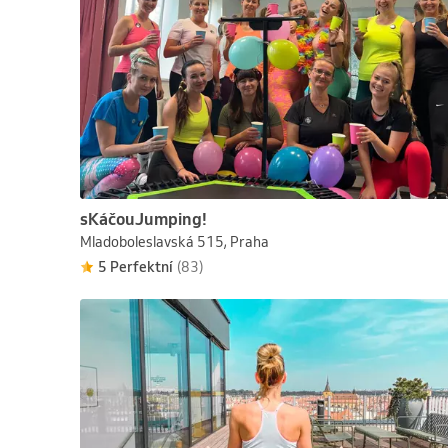
sKáčouJumping!
Mladoboleslavská 515, Praha
5 Perfektní
(83)