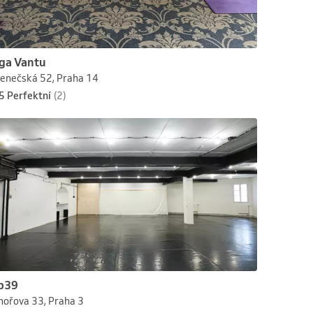
ga Vantu
lenečská 52, Praha 14
5 Perfektní
(2)
p39
hořova 33, Praha 3