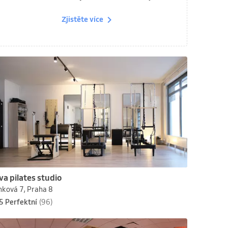
Zjistěte více
va pilates studio
nková 7, Praha 8
5 Perfektní
(96)