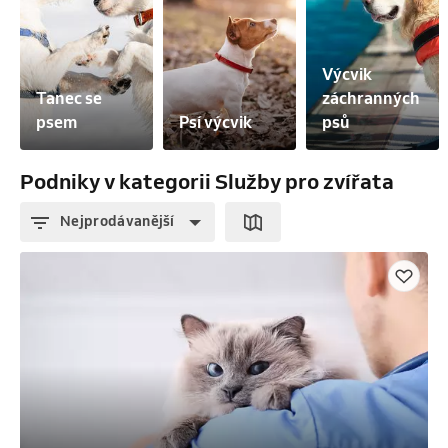
Výcvik 
Tanec se 
záchranných 
psem
Psí výcvik
psů
Podniky v kategorii Služby pro zvířata
Nejprodávanější