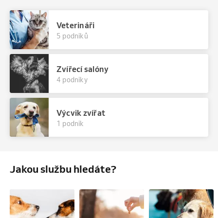
Veterináři
5 podniků
Zvířecí salóny
4 podniky
Výcvik zvířat
1 podnik
Jakou službu hledáte?