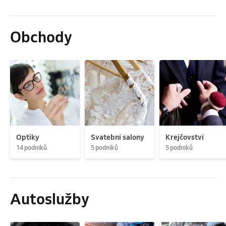
Obchody
Optiky
Svatební salony
Krejčovství
14 podniků
5 podniků
5 podniků
Autoslužby