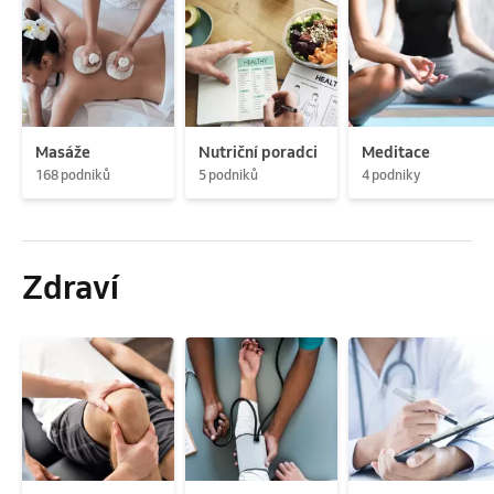
Masáže
Nutriční poradci
Meditace
168 podniků
5 podniků
4 podniky
Zdraví