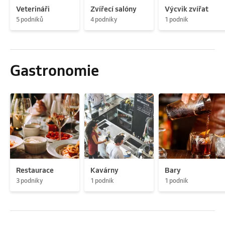
Veterináři
Zvířecí salóny
Výcvik zvířat
5 podniků
4 podniky
1 podnik
Gastronomie
Restaurace
Kavárny
Bary
3 podniky
1 podnik
1 podnik