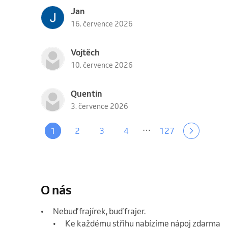
Jan
16. července 2026
Vojtěch
10. července 2026
Quentin
3. července 2026
…
1
2
3
4
127
O nás
•	Nebuď frajírek, buď frajer.

	•	Ke každému střihu nabízíme nápoj zdarma          (káva, čaj, džus, voda, perlivá voda).
