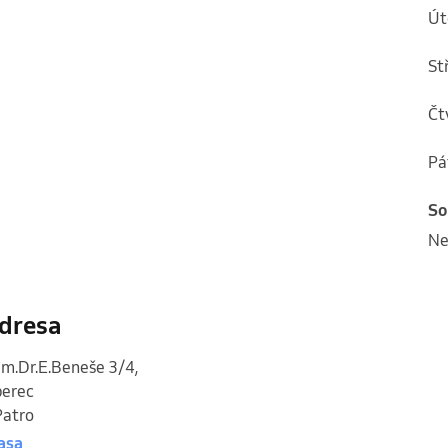
ú
s
č
p
s
n
dresa
m.Dr.E.Beneše 3/4
,
berec
Patro
asa