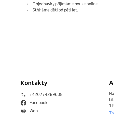
	•	Objednávky přijímáme pouze online.

	•	Stříháme děti od pěti let. 
Kontakty
A
Ná
+420774289608
Li
Facebook
1 
Web
Tr