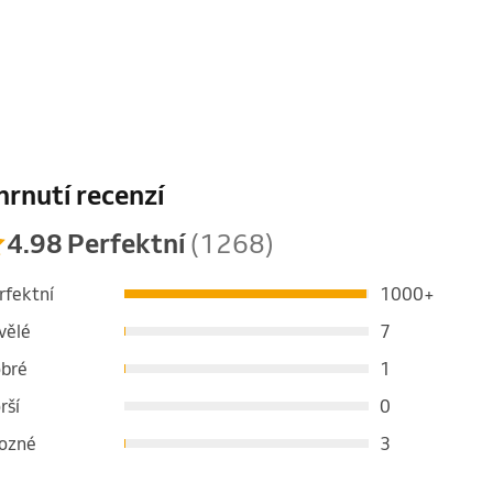
hrnutí recenzí
4.98 Perfektní
(1268)
rfektní
1000+
vělé
7
bré
1
rší
0
ozné
3