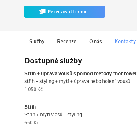
Rezervovat termín
Služby
Recenze
O nás
Kontakty
Dostupné služby
Střih + úprava vousů s pomocí metody "hot towel
střih + styling + mytí + úprava nebo holení  vousů
1 050 Kč
Střih
Střih + mytí vlasů + styling
660 Kč