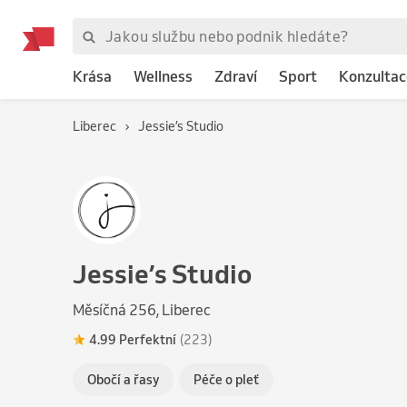
Krása
Wellness
Zdraví
Sport
Konzultac
Liberec
Jessie’s Studio
Jessie’s Studio
Měsíčná 256, Liberec
4.99 Perfektní
(223)
Obočí a řasy
Péče o pleť