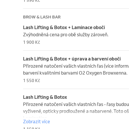
1 590 Kč
včetně péče o oční okolí, rty. 

Luxusní kosmetické ošetření je prováděno kvalitní 
BROW & LASH BAR
součástí ošetření je také peeling a Hydrojelly® mas
Lash Lifting & Botox + Laminace obočí
účinných látek (masku volíme vždy podle aktuálních
Zvýhodněná cena pro obě služby zároveň.
(California, USA).
1 900 Kč
Lash Lifting & Botox + úprava a barvení obočí
Přirozené natočení vašich vlastních řas (více informa
barvení kvalitními barvami O2 Oxygen Browxenna.
1 550 Kč
Lash Lifting & Botox
Přirozené natočení vašich vlastních řas - řasy budou k
vyživené, opticky prodloužené a nabarvené. Toto oš
Lamination.
Zobrazit více