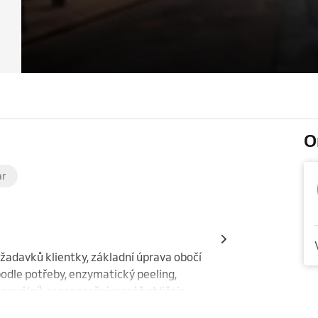
O
ar
požadavků klientky, základní úprava obočí 
odle potřeby, enzymatický peeling, 
manuální), regenerační masáž obličeje, 
pu pleti, masáž rukou, závěrečná péče 