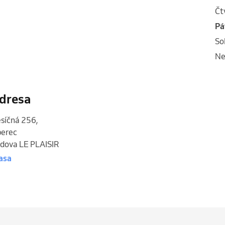
č
p
s
n
dresa
síčná 256
,
berec
dova LE PLAISIR
asa