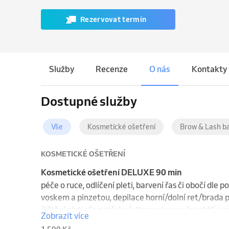
Rezervovat termín
Služby
Recenze
O nás
Kontakty
Dostupné služby
Vše
Kosmetické ošetření
Brow & Lash b
KOSMETICKÉ OŠETŘENÍ
Kosmetické ošetření DELUXE 90 min
péče o ruce, odlíčení pleti, barvení řas či obočí dle 
voskem a pinzetou, depilace horní/dolní ret/brada p
čištění pleti dle potřeby (ultrazvukovou špachtlí a 
Zobrazit více
krku a dekoltu, aplikace séra, luxusní  maska dle ty