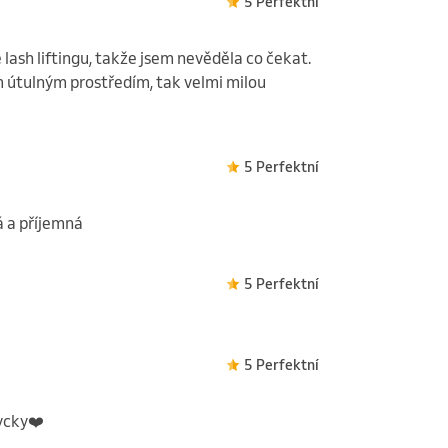
5 Perfektní
lash liftingu, takže jsem nevěděla co čekat.
m útulným prostředím, tak velmi milou
5 Perfektní
á a příjemná
5 Perfektní
5 Perfektní
dycky❤️