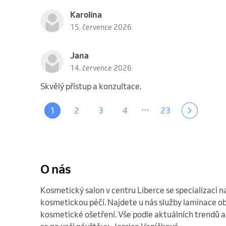
Karolína
15. července 2026
Jana
14. července 2026
Skvělý přístup a konzultace.
…
1
2
3
4
23
O nás
Kosmetický salon v centru Liberce se specializací na
kosmetickou péčí. Najdete u nás služby laminace oboč
kosmetické ošetření. Vše podle aktuálních trendů a s