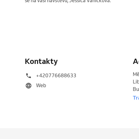
se na vaši návštěvu, Jessica Vaníčková. 
Kontakty
A
Mě
+420776688633
Li
Web
Bu
Tr