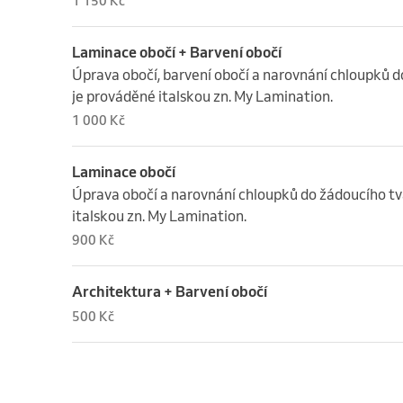
1 150 Kč
Laminace obočí + Barvení obočí
Úprava obočí, barvení obočí a narovnání chloupků do
je prováděné italskou zn. My Lamination.
1 000 Kč
Laminace obočí
Úprava obočí a narovnání chloupků do žádoucího tvar
italskou zn. My Lamination.
900 Kč
Architektura + Barvení obočí
500 Kč