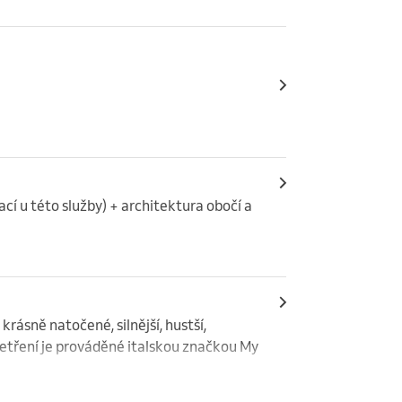
francouzskou kosmetikou Carelika, 
ka s elektrolyty a vysokou koncentrací 
 potřeb pleti) - značka Esthemax 
cí u této služby) + architektura obočí a 
rásně natočené, silnější, hustší, 
etření je prováděné italskou značkou My 