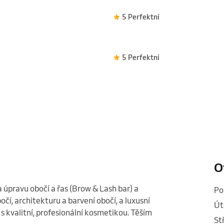
5 Perfektní
5 Perfektní
O
 úpravu obočí a řas (Brow & Lash bar) a 
p
í, architekturu a barvení obočí, a luxusní 
ú
 kvalitní, profesionální kosmetikou. Těším 
s