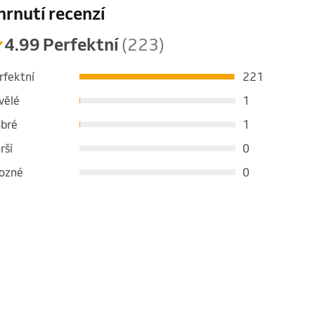
hrnutí recenzí
4.99 Perfektní
(223)
rfektní
221
vělé
1
bré
1
rší
0
ozné
0