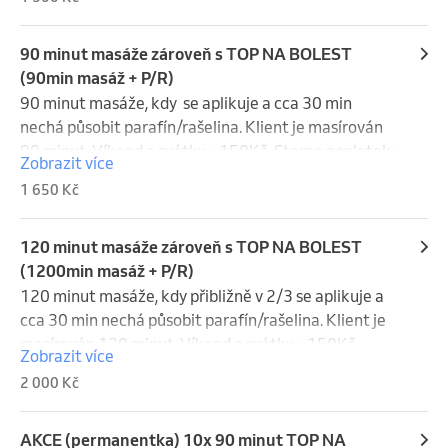
50% z ceny.  Méně jak 24 hodin 100% ceny (můžete 
za Vás poslat náhradu). Víkend a svátky se do storna 
nepočítají.
90 minut masáže zároveň s TOP NA BOLEST
(90min masáž + P/R)
90 minut masáže, kdy  se aplikuje a cca 30 min 
nechá působit parafín/rašelina. Klient je masírován 
90 minut. Víkend a svátky +150Kč. Storno poplatek : 
Zobrazit více
48 hodin a více 0 kč.  24 - 48 hodin 50% z ceny.  Méně 
1 650 Kč
jak 24 hodin 100% ceny (můžete za Vás poslat 
náhradu). Víkend a svátky se do storna nepočítají.
120 minut masáže zároveň s TOP NA BOLEST
(1200min masáž + P/R)
120 minut masáže, kdy přibližně v 2/3 se aplikuje a 
cca 30 min nechá působit parafín/rašelina. Klient je 
masírován 120 minut. Víkend a svátky +150Kč. 
Zobrazit více
Storno poplatek : 48 hodin a více 0 kč.  24 - 48 hodin 
2 000 Kč
50% z ceny.  Méně jak 24 hodin 100% ceny (můžete 
za Vás poslat náhradu). Víkend a svátky se do storna 
nepočítají.
AKCE (permanentka) 10x 90 minut TOP NA