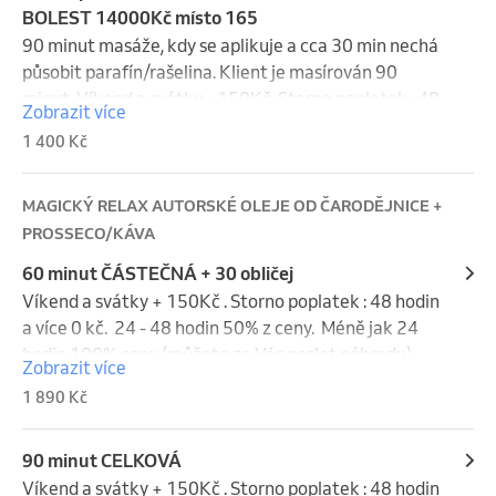
BOLEST 14000Kč místo 165
90 minut masáže, kdy se aplikuje a cca 30 min nechá 
působit parafín/rašelina. Klient je masírován 90 
minut. Víkend a svátky +150Kč. Storno poplatek : 48 
Zobrazit více
hodin a více 0 kč.  24 - 48 hodin 50% z ceny.  Méně jak 
1 400 Kč
24 hodin 100% ceny (můžete za Vás poslat náhradu). 
Víkend a svátky se do storna nepočítají.
MAGICKÝ RELAX AUTORSKÉ OLEJE OD ČARODĚJNICE +
PROSSECO/KÁVA
60 minut ČÁSTEČNÁ + 30 obličej
Víkend a svátky + 150Kč . Storno poplatek : 48 hodin 
a více 0 kč.  24 - 48 hodin 50% z ceny.  Méně jak 24 
hodin 100% ceny (můžete za Vás poslat náhradu). 
Zobrazit více
Víkend a svátky se do storna nepočítají.
1 890 Kč
90 minut CELKOVÁ
Víkend a svátky + 150Kč . Storno poplatek : 48 hodin 