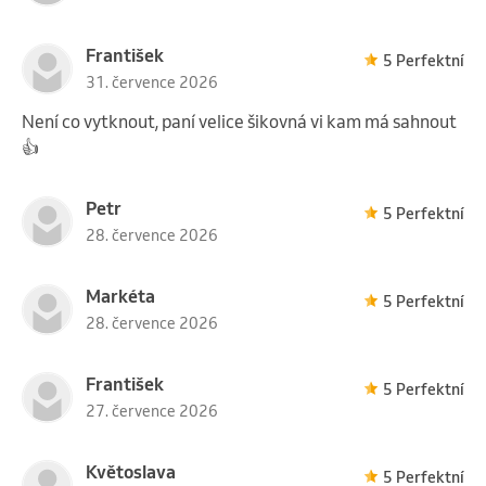
5 vstupů
František
5 Perfektní
31. července 2026
6 490 Kč
EMSzero 2 PARTIE
Není co vytknout, paní velice šikovná vi kam má sahnout
Uplatnit na 1 službu.
👍
Petr
5 Perfektní
28. července 2026
10 vstupů
Markéta
5 Perfektní
28. července 2026
11 990 Kč
EMSzero 2 PARTIE
Uplatnit na 1 službu.
František
5 Perfektní
27. července 2026
12 vstupů
Květoslava
5 Perfektní