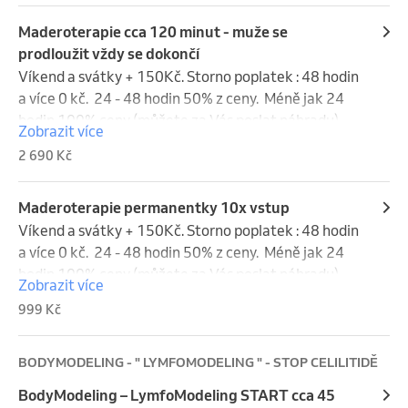
do storno lhůty nezapočítávají.
Maderoterapie cca 120 minut - muže se
prodloužit vždy se dokončí
Víkend a svátky + 150Kč. Storno poplatek : 48 hodin 
a více 0 kč.  24 - 48 hodin 50% z ceny.  Méně jak 24 
hodin 100% ceny (můžete za Vás poslat náhradu). 
Zobrazit více
Víkend a svátky se do storna nepočítají.
2 690 Kč
Maderoterapie permanentky 10x vstup
Víkend a svátky + 150Kč. Storno poplatek : 48 hodin 
a více 0 kč.  24 - 48 hodin 50% z ceny.  Méně jak 24 
hodin 100% ceny (můžete za Vás poslat náhradu). 
Zobrazit více
Víkend a svátky se do storna nepočítají.
999 Kč
BODYMODELING - " LYMFOMODELING " - STOP CELILITIDĚ
BodyModeling – LymfoModeling START cca 45