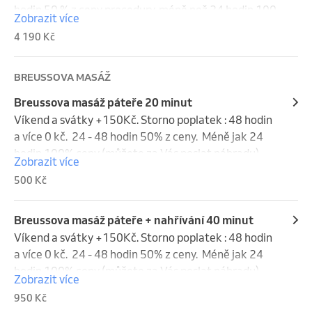
hodin 50 % z ceny procedury, méně než 24 hodin 100 
Zobrazit více
% z ceny (náhradník je možný). Víkendy a svátky se 
4 190 Kč
do storno lhůty nezapočítávají.
BREUSSOVA MASÁŽ
Breussova masáž páteře 20 minut
Víkend a svátky +150Kč. Storno poplatek : 48 hodin 
a více 0 kč.  24 - 48 hodin 50% z ceny.  Méně jak 24 
hodin 100% ceny (můžete za Vás poslat náhradu). 
Zobrazit více
Víkend a svátky se do storna nepočítají.
500 Kč
Breussova masáž páteře + nahřívání 40 minut
Víkend a svátky +150Kč. Storno poplatek : 48 hodin 
a více 0 kč.  24 - 48 hodin 50% z ceny.  Méně jak 24 
hodin 100% ceny (můžete za Vás poslat náhradu). 
Zobrazit více
Víkend a svátky se do storna nepočítají.
950 Kč