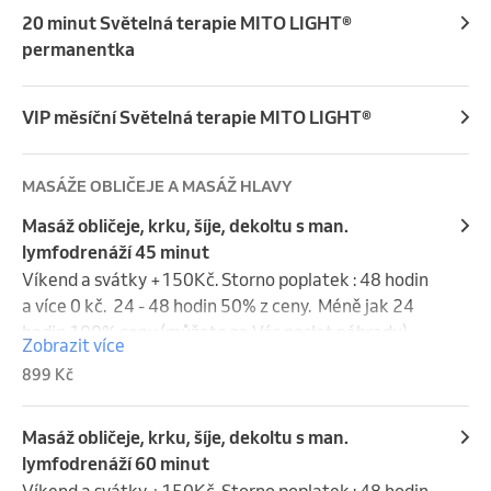
20 minut Světelná terapie MITO LIGHT®
permanentka
VIP měsíční Světelná terapie MITO LIGHT®
MASÁŽE OBLIČEJE A MASÁŽ HLAVY
Masáž obličeje, krku, šíje, dekoltu s man.
lymfodrenáží 45 minut
Víkend a svátky +150Kč. Storno poplatek : 48 hodin 
a více 0 kč.  24 - 48 hodin 50% z ceny.  Méně jak 24 
hodin 100% ceny (můžete za Vás poslat náhradu). 
Zobrazit více
Víkend a svátky se do storna nepočítají.
899 Kč
Masáž obličeje, krku, šíje, dekoltu s man.
lymfodrenáží 60 minut
Víkend a svátky +150Kč. Storno poplatek : 48 hodin 