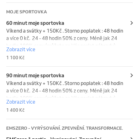
MOJE SPORTOVKA
60 minut moje sportovka
Víkend a svátky + 150Kč . Storno poplatek : 48 hodin 
a více 0 kč.  24 - 48 hodin 50% z ceny.  Méně jak 24 
hodin 100% ceny (můžete za Vás poslat náhradu). 
Zobrazit více
Víkend a svátky se do storna nepočítají.
1 100 Kč
90 minut moje sportovka
Víkend a svátky + 150Kč . Storno poplatek : 48 hodin 
a více 0 kč.  24 - 48 hodin 50% z ceny.  Méně jak 24 
hodin 100% ceny (můžete za Vás poslat náhradu). 
Zobrazit více
Víkend a svátky se do storna nepočítají.
1 400 Kč
EMSZERO - VYRÝSOVÁNÍ. ZPEVNĚNÍ. TRANSFORMACE.