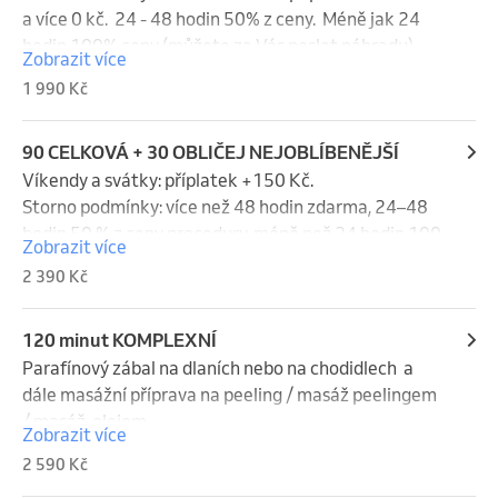
a více 0 kč.  24 - 48 hodin 50% z ceny.  Méně jak 24 
hodin 100% ceny (můžete za Vás poslat náhradu). 
Zobrazit více
Víkend a svátky se do storna nepočítají.
1 990 Kč
90 CELKOVÁ + 30 OBLIČEJ NEJOBLÍBENĚJŠÍ
Víkendy a svátky: příplatek +150 Kč.

Storno podmínky: více než 48 hodin zdarma, 24–48 
hodin 50 % z ceny procedury, méně než 24 hodin 100 
Zobrazit více
% z ceny (náhradník je možný). Víkendy a svátky se 
2 390 Kč
do storno lhůty nezapočítávají.
120 minut KOMPLEXNÍ
Parafínový zábal na dlaních nebo na chodidlech  a 
dále masážní příprava na peeling / masáž peelingem 
/ masáž  olejem

Zobrazit více
Víkend a svátky + 150Kč . Storno poplatek : 48 hodin 
2 590 Kč
a více 0 kč.  24 - 48 hodin 50% z ceny.  Méně jak 24 