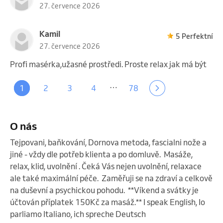
27. července 2026
9 500 Kč
Kamil
60 minut 10+2
5 Perfektní
27. července 2026
Uplatnit na 3 služby.
Profi masérka,užasné prostředi. Proste relax jak má být
…
1
2
3
4
78
12 vstupů
O nás
13 000 Kč
90 minut 10+2
Tejpovani, baňkování, Dornova metoda, fascialni nože a 
jiné - vždy dle potřeb klienta a po domluvě.  Masáže, 
Uplatnit na 59 služeb.
relax, klid, uvolnění . Čeká Vás nejen uvolnění, relaxace 
ale také maximální péče.  Zaměřuji se na zdraví a celkově 
na duševní a psychickou pohodu.  **Víkend a svátky je 
účtován příplatek 150Kč za masáž.** I speak English, Io 
parliamo Italiano, ich spreche Deutsch 