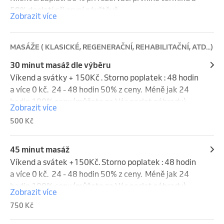
% z ceny (náhradník je možný). Víkendy a svátky se 
50% doplatí při první návštěvě.
Zobrazit více
do storno lhůty nezapočítávají.
MASÁŽE ( KLASICKÉ, REGENERAČNÍ, REHABILITAČNÍ, ATD...)
30 minut masáž dle výběru
Víkend a svátky + 150Kč . Storno poplatek : 48 hodin 
a více 0 kč.  24 - 48 hodin 50% z ceny.  Méně jak 24 
hodin 100% ceny (můžete za Vás poslat náhradu). 
Zobrazit více
Víkend a svátky se do storna nepočítají.
500 Kč
45 minut masáž
Víkend a svátek +150Kč. Storno poplatek : 48 hodin 
a více 0 kč.  24 - 48 hodin 50% z ceny.  Méně jak 24 
hodin 100% ceny (můžete za Vás poslat náhradu). 
Zobrazit více
Víkend a svátky se do storna nepočítají.
750 Kč