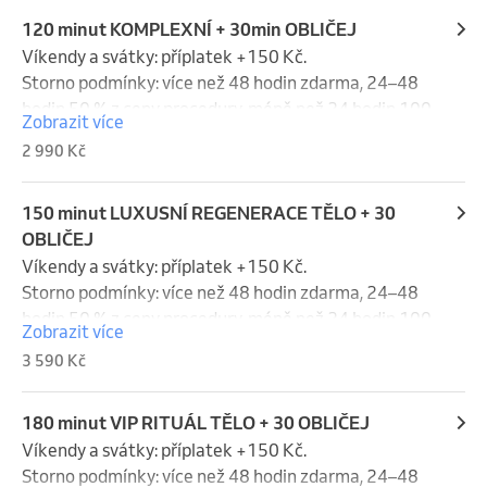
hodin 100% ceny (můžete za Vás poslat náhradu). 
Víkend a svátky se do storna nepočítají.
120 minut KOMPLEXNÍ + 30min OBLIČEJ
Víkendy a svátky: příplatek +150 Kč.

Storno podmínky: více než 48 hodin zdarma, 24–48 
hodin 50 % z ceny procedury, méně než 24 hodin 100 
Zobrazit více
% z ceny (náhradník je možný). Víkendy a svátky se 
2 990 Kč
do storno lhůty nezapočítávají.
150 minut LUXUSNÍ REGENERACE TĚLO + 30
OBLIČEJ
Víkendy a svátky: příplatek +150 Kč.

Storno podmínky: více než 48 hodin zdarma, 24–48 
hodin 50 % z ceny procedury, méně než 24 hodin 100 
Zobrazit více
% z ceny (náhradník je možný). Víkendy a svátky se 
3 590 Kč
do storno lhůty nezapočítávají.
180 minut VIP RITUÁL TĚLO + 30 OBLIČEJ
Víkendy a svátky: příplatek +150 Kč.

Storno podmínky: více než 48 hodin zdarma, 24–48 