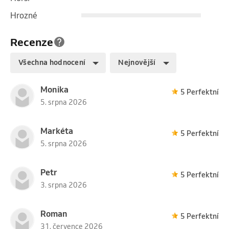
Hrozné
5 vstupů
Recenze
4 990 Kč
EMSzero 1 PARTIE
Všechna hodnocení
Nejnovější
Uplatnit na 1 službu.
Monika
5 Perfektní
5. srpna 2026
10 vstupů
Markéta
5 Perfektní
5. srpna 2026
8 990 Kč
EMSzero 1 PARTIE
Petr
5 Perfektní
3. srpna 2026
Uplatnit na 1 službu.
Roman
5 Perfektní
31. července 2026