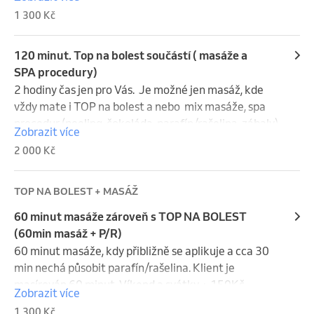
Víkend a svátky se do storna nepočítají.
1 300 Kč
120 minut. Top na bolest součástí ( masáže a
SPA procedury)
2 hodiny čas jen pro Vás.  Je možné jen masáž, kde 
vždy mate i TOP na bolest a nebo  mix masáže, spa 
procedur (peeling, čokoláda, parafín/rašelina, zábaly) 
Zobrazit více
vše na domluvě. Víkend a svátky + 150Kč. Storno 
2 000 Kč
poplatek : 48 hodin a více 0 kč.  24 - 48 hodin 50% z 
ceny.  Méně jak 24 hodin 100% ceny (můžete za Vás 
poslat náhradu). Víkend a svátky se do storna 
TOP NA BOLEST + MASÁŽ
nepočítají.
60 minut masáže zároveň s TOP NA BOLEST
(60min masáž + P/R)
60 minut masáže, kdy přibližně se aplikuje a cca 30 
min nechá působit parafín/rašelina. Klient je 
masírován 60 minut. Víkend a svátky + 150Kč. 
Zobrazit více
Storno poplatek : 48 hodin a více 0 kč.  24 - 48 hodin 
1 300 Kč