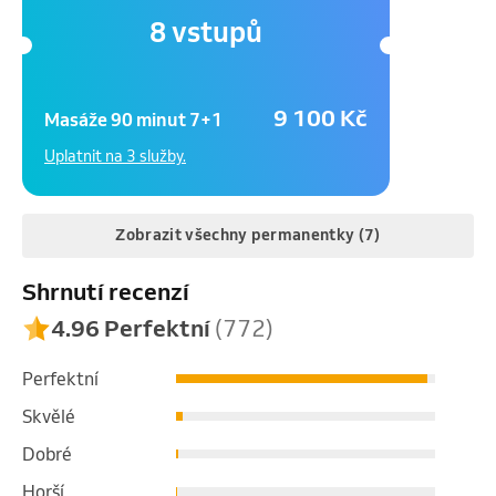
8 vstupů
9 100 Kč
Masáže 90 minut 7+1
Uplatnit na 3 služby.
Zobrazit všechny permanentky (7)
Shrnutí recenzí
10 vstupů
4.96 Perfektní
(772)
14 000 Kč
10 x 90 minut TOP NA
Perfektní
BOLEST
Skvělé
Uplatnit na 1 službu.
Dobré
Horší