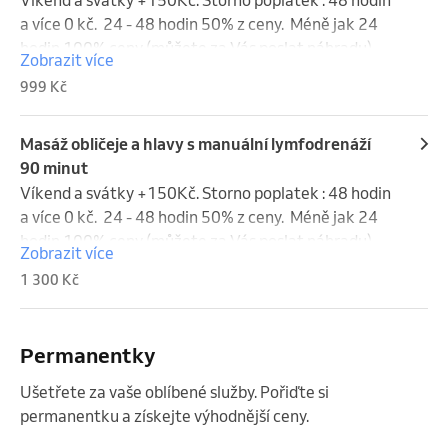
a více 0 kč.  24 - 48 hodin 50% z ceny.  Méně jak 24 
hodin 100% ceny (můžete za Vás poslat náhradu). 
Zobrazit více
Víkend a svátky se do storna nepočítají.
999 Kč
Masáž obličeje a hlavy s manuální lymfodrenáží
90 minut
Víkend a svátky +150Kč. Storno poplatek : 48 hodin 
a více 0 kč.  24 - 48 hodin 50% z ceny.  Méně jak 24 
hodin 100% ceny (můžete za Vás poslat náhradu). 
Zobrazit více
Víkend a svátky se do storna nepočítají.
1 300 Kč
Permanentky
Ušetřete za vaše oblíbené služby. Pořiďte si
permanentku a získejte výhodnější ceny.