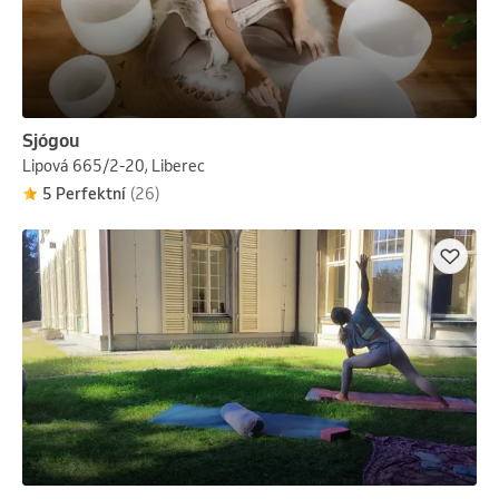
Sjógou
Lipová 665/2-20, Liberec
5 Perfektní
(26)