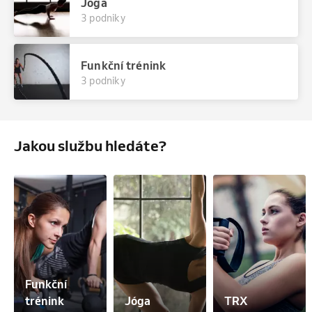
Jóga
3 podniky
Funkční trénink
3 podniky
Jakou službu hledáte?
Funkční 
trénink
Jóga
TRX