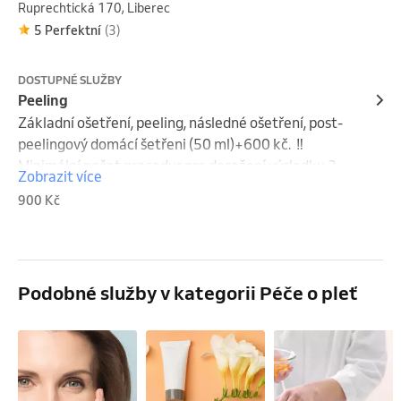
opečuje vaši krásu zevnitř i zvenčí.
Ruprechtická 170, Liberec
5 Perfektní
(3)
DOSTUPNÉ SLUŽBY
Peeling
Základní ošetření, peeling, následné ošetření, post-
peelingový domácí šetřeni (50 ml)+600 kč.  ‼️
Minimální počet procedur pro dosažení výsledku 3 
Zobrazit více
procedury‼️
900 Kč
Podobné služby v kategorii Péče o pleť