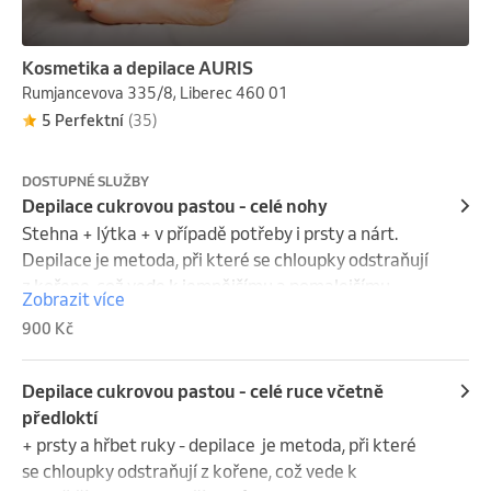
Kosmetika a depilace AURIS
Rumjancevova 335/8, Liberec 460 01
5 Perfektní
(35)
DOSTUPNÉ SLUŽBY
Depilace cukrovou pastou - celé nohy
Stehna + lýtka + v případě potřeby i prsty a nárt. 
Depilace je metoda, při které se chloupky odstraňují 
z kořene, což vede k jemnějšímu a pomalejšímu 
Zobrazit více
růstu. Tato metoda je vhodná i pro citlivou pokožku a 
900 Kč
je méně bolestivá než depilace voskem. 

Chloupky by měly být minimálně 5 mm dlouhé, aby je 
pasta mohla efektivně odstranit.  Cukrová pasta je 
Depilace cukrovou pastou - celé ruce včetně
čistě přírodní produkt, bez chemických přídavků a 
předloktí
barviv, tudíž naprosto hypoalergenní. Depilace 
+ prsty a hřbet ruky - depilace  je metoda, při které 
cukrovou pastou je velmi šetrná i v případě ekzémů. 
se chloupky odstraňují z kořene, což vede k 