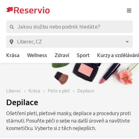
Krása
Wellness
Zdraví
Sport
Kurzy a vzdělávání
Liberec
Krása
Péče o pleť
Depilace
Depilace
Ošetření pleti, pleťové masky, depilace a procedury proti
stárnutí. Posuňte péči o sebe na další úroveň a navštivte
kosmetičku. Vyberte si z těch nejlepších.