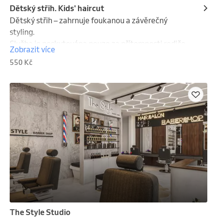
Dětský střih. Kids' haircut
Dětský střih – zahrnuje foukanou a závěrečný 
styling.

Služba je poskytována pouze za přítomnosti rodiče.

Zobrazit více
Kids' haircut – includes blow-dry and final styling.

550 Kč
Service is provided only with parental supervision.
The Style Studio