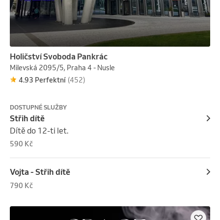
Holičství Svoboda Pankrác
Milevská 2095/5, Praha 4 - Nusle
4.93 Perfektní
(452)
DOSTUPNÉ SLUŽBY
Střih dítě
Dítě do 12-ti let.
590 Kč
Vojta - Střih dítě
790 Kč