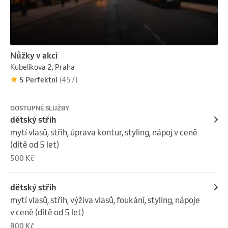
Nůžky v akci
Kubelíkova 2, Praha
5 Perfektní
(457)
DOSTUPNÉ SLUŽBY
dětský střih
mytí vlasů, střih, úprava kontur, styling, nápoj v ceně 
(dítě od 5 let)
500 Kč
dětský střih
mytí vlasů, střih, výživa vlasů, foukání, styling, nápoje 
v ceně (dítě od 5 let)
800 Kč