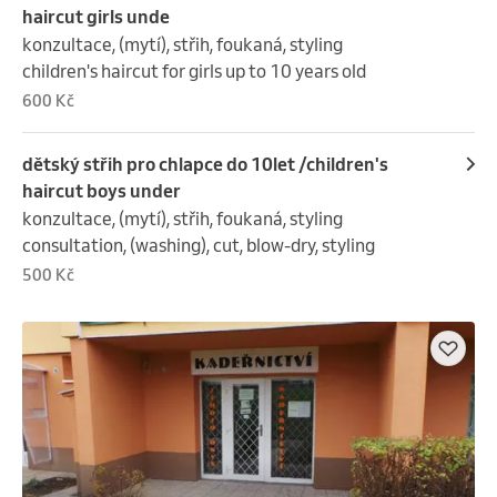
haircut girls unde
konzultace, (mytí), střih, foukaná, styling

children's haircut for girls up to 10 years old
600 Kč
dětský střih pro chlapce do 10let /children's
haircut boys under
konzultace, (mytí), střih, foukaná, styling

consultation, (washing), cut, blow-dry, styling
500 Kč