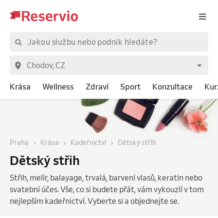
Krása
Wellness
Zdraví
Sport
Konzultace
Kur
Praha
Krása
Kadeřnictví
Dětský střih
Dětský střih
Střih, melír, balayage, trvalá, barvení vlasů, keratin nebo
svatební účes. Vše, co si budete přát, vám vykouzlí v tom
nejlepším kadeřnictví. Vyberte si a objednejte se.