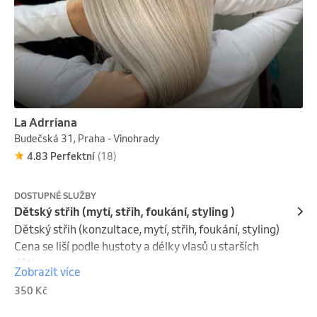
La Adrriana
Budečská 31, Praha - Vinohrady
4.83 Perfektní
(18)
DOSTUPNÉ SLUŽBY
Dětský střih (mytí, střih, foukání, styling )
Dětský střih (konzultace, mytí, střih, foukání, styling)   
Cena se liší podle hustoty a délky vlasů u starších 
dětí.
Zobrazit více
350 Kč