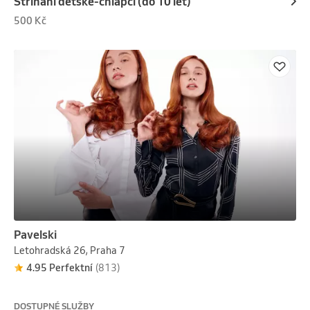
Stříhání dětské-chlapci (do 10 let)
500 Kč
Pavelski
Letohradská 26, Praha 7
4.95 Perfektní
(813)
DOSTUPNÉ SLUŽBY