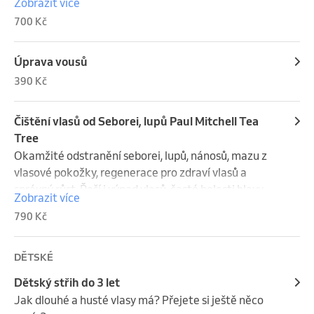
Zobrazit více
700 Kč
Úprava vousů
390 Kč
Čištění vlasů od Seborei, lupů Paul Mitchell Tea
Tree
Okamžité odstranění seborei, lupů, nánosů, mazu z 
vlasové pokožky, regenerace pro zdraví vlasů a 
správný růst. Řeší i výpad vlasů, časté bolesti hlavy.
Zobrazit více
790 Kč
DĚTSKÉ
Dětský střih do 3 let
Jak dlouhé a husté vlasy má? Přejete si ještě něco 