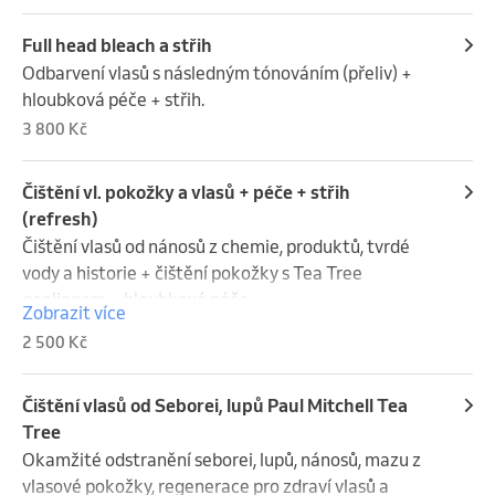
Full head bleach a střih
Odbarvení vlasů s následným tónováním (přeliv) + 
hloubková péče + střih.
3 800 Kč
Čištění vl. pokožky a vlasů + péče + střih
(refresh)
Čištění vlasů od nánosů z chemie, produktů, tvrdé 
vody a historie + čištění pokožky s Tea Tree 
peelingem + hloubková péče
Zobrazit více
2 500 Kč
Čištění vlasů od Seborei, lupů Paul Mitchell Tea
Tree
Okamžité odstranění seborei, lupů, nánosů, mazu z 
vlasové pokožky, regenerace pro zdraví vlasů a 