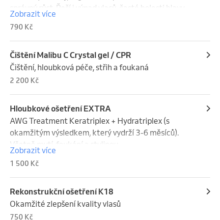
správný růst. Řeší i výpad vlasů, časté bolesti hlavy.
Zobrazit více
790 Kč
Čištění Malibu C Crystal gel / CPR
Čištění, hloubková péče, střih a foukaná
2 200 Kč
Hloubkové ošetření EXTRA
AWG Treatment Keratriplex + Hydratriplex (s 
okamžitým výsledkem, který vydrží 3-6 měsíců). 
Včetně mytí, foukání a stylingu.
Zobrazit více
1 500 Kč
Rekonstrukční ošetření K18
Okamžité zlepšení kvality vlasů
750 Kč