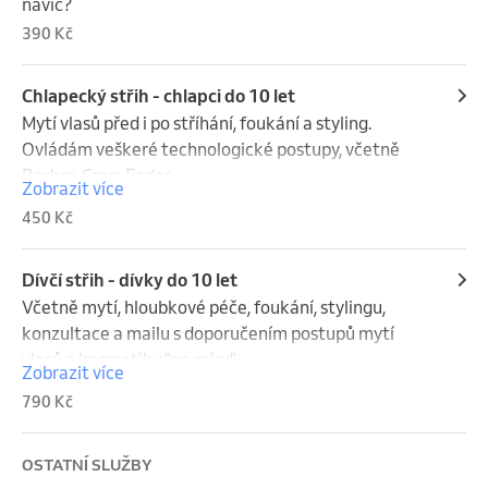
navíc?
390 Kč
Chlapecký střih - chlapci do 10 let
Mytí vlasů před i po stříhání, foukání a styling. 
Ovládám veškeré technologické postupy, včetně 
Barber, Crop, Fades,...
Zobrazit více
450 Kč
Dívčí střih - dívky do 10 let
Včetně mytí, hloubkové péče, foukání, stylingu, 
konzultace a mailu s doporučením postupů mytí 
vlasů a kosmetiky "na míru".
Zobrazit více
790 Kč
OSTATNÍ SLUŽBY