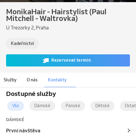
MonikaHair - Hairstylist (Paul
Mitchell - Waltrovka)
U Trezorky 2, Praha
Kadeřnictví
Rezervovat termín
Služby
O nás
Kontakty
Dostupné služby
Vše
Dámské
Pánské
Dětské
Ostat
DÁMSKÉ
První návštěva