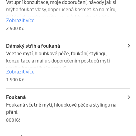
Vstupní konzultace, moje doporučení, návody jak si 
mýt a foukat vlasy, doporučená kosmetika na míru, 
čištění vlasové pokožky a vlasů, hloubková péče, 
Zobrazit více
střih. Aby se barva/přeliv, Balayage/melír 
2 500 Kč
nevymývaly a vlasy byly krásné, zdravé a lesklé s 
okamžitým zlepšením kvality, je třeba vlasy vyčistit s 
pH 9, abych pracovala s "čistým plátnem" a výsledek 
Dámský střih a foukaná
byl 100% včetně jeho trvání a jednodušší úpravy 
Včetně mytí, hloubkové péče, foukání, stylingu, 
doma.
konzultace a mailu s doporučením postupů mytí 
vlasů a kosmetiky "na míru".
Zobrazit více
1 500 Kč
Foukaná
Foukaná včetně mytí, hloubkové péče a stylingu na 
přání.
800 Kč