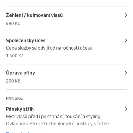
Žehlení / kulmování vlasů
590 Kč
Společenský účes
Cena služby se odvíjí od náročnosti účesu.
1 500 Kč
Úprava ofiny
250 Kč
PÁNSKÉ
Pánský střih
Mytí vlasů před i po stříhání, foukání a styling. 
Ovládám veškeré technologické postupy, včetně 
Barber, Crop, Fades,...