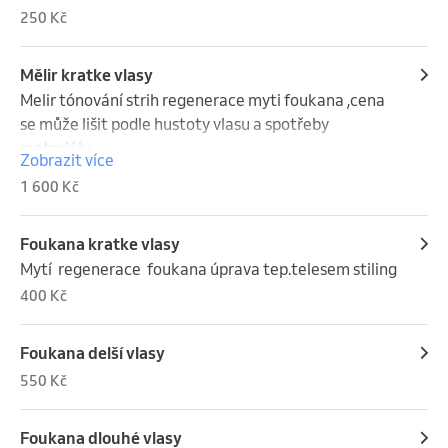
250 Kč
Mělir kratke vlasy
Melir tónování strih regenerace myti foukana ,cena 
se může lišit podle hustoty vlasu a spotřeby 
materiálu
Zobrazit více
1 600 Kč
Foukana kratke vlasy
Mytí  regenerace  foukana úprava tep.telesem stiling
400 Kč
Foukana delší vlasy
550 Kč
Foukana dlouhé vlasy