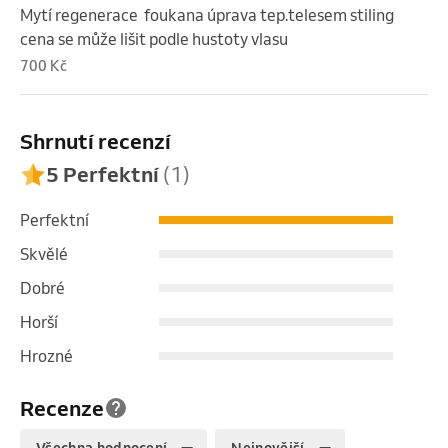
Mytí regenerace  foukana úprava tep.telesem stiling  
cena se může lišit podle hustoty vlasu
700 Kč
Shrnutí recenzí
5 Perfektní
(1)
Perfektní
Skvělé
Dobré
Horší
Hrozné
Recenze