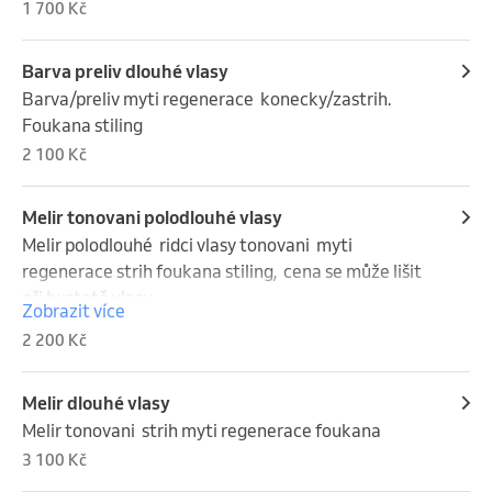
1 700 Kč
Barva preliv dlouhé vlasy
Barva/preliv myti regenerace  konecky/zastrih.  
Foukana stiling
2 100 Kč
Melir tonovani polodlouhé vlasy
Melir polodlouhé  ridci vlasy tonovani  myti 
regenerace strih foukana stiling,  cena se může lišit 
při hustotě vlasu
Zobrazit více
2 200 Kč
Melir dlouhé vlasy
Melir tonovani  strih myti regenerace foukana
3 100 Kč