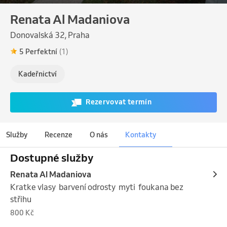
Renata Al Madaniova
Donovalská 32, Praha
5 Perfektní
(1)
Kadeřnictví
Rezervovat termín
Služby
Recenze
O nás
Kontakty
Dostupné služby
Renata Al Madaniova
Kratke vlasy  barvení odrosty  myti  foukana bez 
střihu
800 Kč