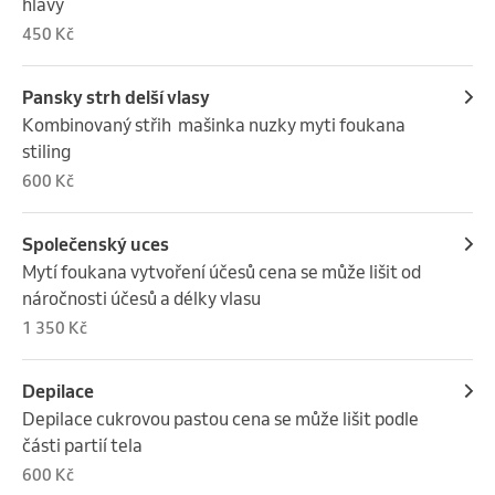
hlavy
450 Kč
Pansky strh delší vlasy
Kombinovaný střih  mašinka nuzky myti foukana 
stiling
600 Kč
Společenský uces
Mytí foukana vytvoření účesů cena se může lišit od 
náročnosti účesů a délky vlasu
1 350 Kč
Depilace
Depilace cukrovou pastou cena se může lišit podle 
části partií tela
600 Kč