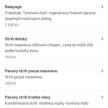
Balayage
Freestyle. Tonovani myti  regenerace foukani úprava 
tepelným nástrojem stiling
3 500 Kč
Strih detsky
Strih masinkou nůžkami chlapec , cena se může lišit 
podle hustoty vlasu
350 Kč
Pansky strih pouze masinkou
Strih pouze masinkou
200 Kč
Pansky strih kratke vlasy
Kombinovaný strih  mašinka nuzky  kontury myti 