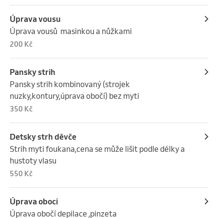
Úprava vousu
Úprava vousů  masinkou a nůžkami
200 Kč
Pansky strih
Pansky strih kombinovaný (strojek 
nuzky,kontury,úprava obočí) bez myti
350 Kč
Detsky strh děvče
Strih myti foukana,cena se může lišit podle délky a 
hustoty vlasu
550 Kč
Úprava oboci
Úprava obočí depilace ,pinzeta