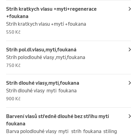
Strih kratkych vlasu +myti+regenerace
+foukana
Strih kratkych vlasu +mytí +foukana
550 Kč
Strih pol.dl.vlasu,myti,foukaná
Strih polodlouhé vlasy ,myti,foukana
750 Kč
Strih dlouhé vlasy,myti,foukana
Strih dlouhé vlasy  myti  foukana
900 Kč
Barvení vlasů středně dlouhé bez střihu myti
foukana
Barva polodlouhé vlasy  myti   strih  foukana  stiling