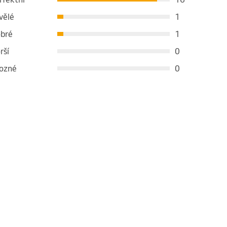
vělé
1
bré
1
rší
0
ozné
0