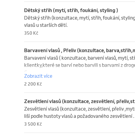
Dětský střih (mytí, střih, foukání, styling )
Dětský střih (konzultace, mytí, střih, foukání, styling
vlasů u starších dětí.
350 Kč
Barvavení vlasů , Přeliv (konzultace, barva,střih,
Barvavení vlasů ( konzultace, barvení vlasů, mytí, stři
klientky,které se barví nebo barvili s barvami z droge
C .
Zobrazit více
2 200 Kč
Zesvětlení vlasů (konzultace, zesvětlení, přeliv,stř
Zesvětlení vlasů (konzultace, zesvětlení, přeliv ,mytí, 
liší podle hustoty vlasů a požadovaného zesvětlení .
3 500 Kč