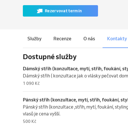
Rezervovat termín
Služby
Recenze
O nás
Kontakty
Dostupné služby
Dámský střih (konzultace, mytí, střih, foukání, sty
Dámský střih ( konzultace jak o vlásky pečovat doma,
1 090 Kč
Pánský střih (konzultace, mytí, střih, foukání, sty
Pánský střih (konzultace ,střih, mytí, foukání, styling)
vlasů je cena vyšší.
500 Kč