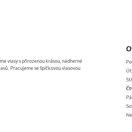
O
me vlasy s přirozenou krásou, nádherné 
p
sů.  Pracujeme se špičkovou vlasovou 
ú
s
č
p
s
n