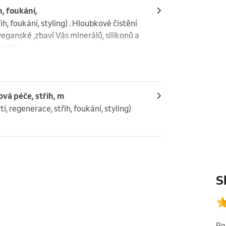
h, foukání,
ih, foukání, styling) . Hloubkové čistění 
ganské ,zbaví Vás minerálů, silikonů a 
metiky.
vá péče, střih, m
 regenerace, střih, foukání, styling)
S
Pe