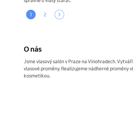
správně o vlasy starat.
1
2
O nás
Jsme vlasový salón v Praze na Vinohradech. Vytváří
vlasové proměny. Realizujeme nádherné proměny vla
kosmetikou. 