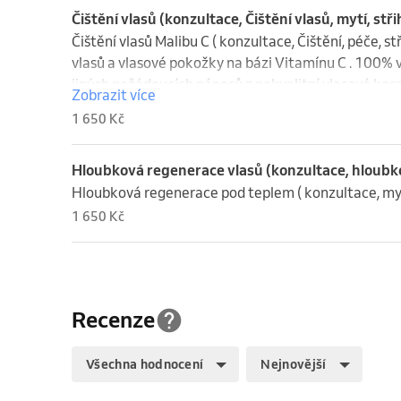
Čištění vlasů (konzultace, Čištění vlasů, mytí, stři
Čištění vlasů Malibu C ( konzultace, Čištění, péče, stř
vlasů a vlasové pokožky na bázi Vitamínu C . 100% ve
jiných nežádoucích nánosů z nekvalitní vlasové kos
Zobrazit více
1 650 Kč
Hloubková regenerace vlasů (konzultace, hloubko
Hloubková regenerace pod teplem ( konzultace, mytí,
1 650 Kč
Recenze
Všechna hodnocení
Nejnovější