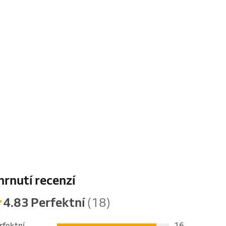
hrnutí recenzí
4.83 Perfektní
(18)
rfektní
16