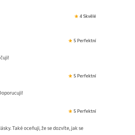
4 Skvělé
5 Perfektní
čuji!
5 Perfektní
Doporucuji!
5 Perfektní
ásky. Také oceňuji, že se dozvíte, jak se