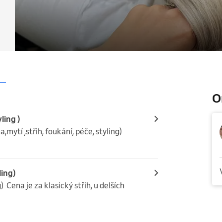
O
ling )
mytí ,střih, foukání, péče, styling)
ling)
  Cena je za klasický střih, u delších 