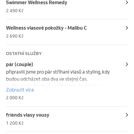
Swimmer Wellness Remedy
2 490 Kč
Wellness vlasové pokožky - Malibu C
2 690 Kč
OSTATNÍ SLUŽBY
pár (couple)
připravili jsme pro pár stříhaní vlasů a styling, kdy 
budou odcházet oba dva ve stejný čas.

služba se skvěle hodí například k výročí nebo 
Zobrazit více
speciální akci, 2x nápoj v ceně.

2 000 Kč
(tuto službu doporučujeme telefonicky objednat)
friends vlasy vousy
1 200 Kč