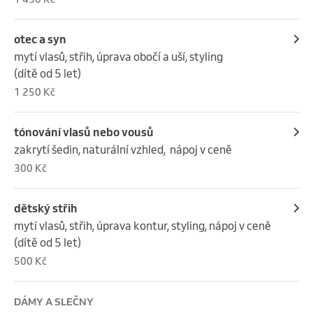
otec a syn
mytí vlasů, střih, úprava obočí a uší, styling 

(dítě od 5 let)
1 250 Kč
tónování vlasů nebo vousů
zakrytí šedin, naturální vzhled,  nápoj v ceně
300 Kč
dětský střih
mytí vlasů, střih, úprava kontur, styling, nápoj v ceně 
(dítě od 5 let)
500 Kč
DÁMY A SLEČNY