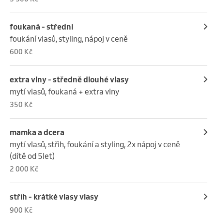
(doporučujeme předem telefonickou konzultaci)
foukaná - střední
foukání vlasů, styling, nápoj v ceně
600 Kč
extra vlny - středně dlouhé vlasy
mytí vlasů, foukaná + extra vlny
350 Kč
mamka a dcera
mytí vlasů, střih, foukání a styling, 2x nápoj v ceně 
(dítě od 5let)
2 000 Kč
střih - krátké vlasy vlasy
900 Kč