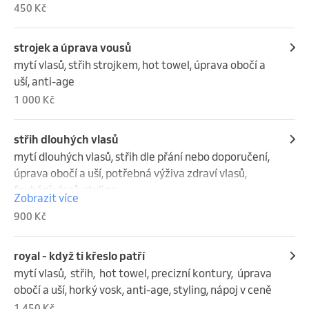
450 Kč
strojek a úprava vousů
mytí vlasů, střih strojkem, hot towel, úprava obočí a 
uší, anti-age
1 000 Kč
střih dlouhých vlasů
mytí dlouhých vlasů, střih dle přání nebo doporučení, 
úprava obočí a uší, potřebná výživa zdraví vlasů, 
foukání vlasů, styling
Zobrazit více
900 Kč
royal - když ti křeslo patří
mytí vlasů,  střih,  hot towel, precizní kontury,  úprava 
obočí a uší, horký vosk, anti-age, styling, nápoj v ceně
1 450 Kč