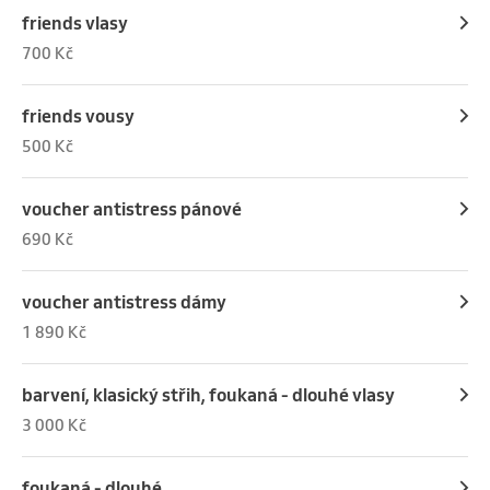
friends vlasy
700 Kč
friends vousy
500 Kč
voucher antistress pánové
690 Kč
voucher antistress dámy
1 890 Kč
barvení, klasický střih, foukaná - dlouhé vlasy
3 000 Kč
foukaná - dlouhé