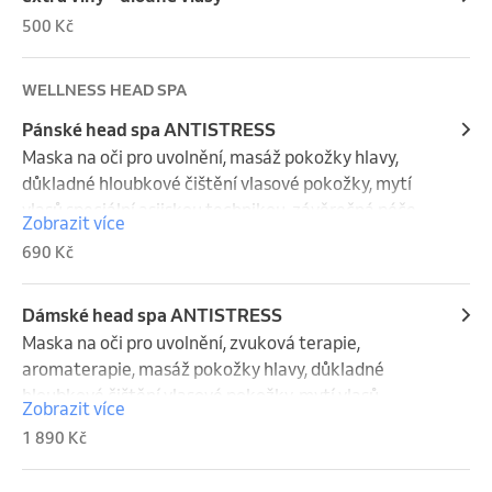
500 Kč
WELLNESS HEAD SPA
Pánské head spa ANTISTRESS
Maska na oči pro uvolnění, masáž pokožky hlavy, 
důkladné hloubkové čištění vlasové pokožky, mytí 
vlasů speciální asijskou technikou, závěrečná péče, 
Zobrazit více
základní fénování (ne styling), nápoj v ceně
690 Kč
Dámské head spa ANTISTRESS
Maska na oči pro uvolnění, zvuková terapie, 
aromaterapie, masáž pokožky hlavy, důkladné 
hloubkové čištění vlasové pokožky, mytí vlasů 
Zobrazit více
speciální asijskou technikou, závěrečná péče, bylinná 
1 890 Kč
terapie pomocí vlasové parní sauny, blowdry 
(základní fénovaní bez stylingu), nápoj v ceně