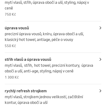
mytí vlasů, střih, úprava obočí a uší, styling, nápoj v 
ceně
750 Kč
úprava vousů
precizní úprava vousů, kníru, úprava obočí a uší, 
klasický hot towel, antiage, péče o vousy
550 Kč
střih vlasů a úprava vousů
mytí vlasů,  střih,  hot towel, precizní kontury,  úprava 
obočí a uší, anti-age, styling, nápoj v ceně
1 300 Kč
rychlý refresh strojkem
mytí vlasů, strojkem jednou velikostí, začištění 
kontur, úprava obočí a uší