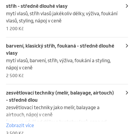
střih - středně dlouhé vlasy
mytí vlasů, střih vlasů jakékoliv délky, výživa, foukání 
vlasů, styling, nápoj v ceně
1 200 Kč
barvení, klasický střih, foukaná - středně dlouhé
vlasy
mytí vlasů, barvení, střih, výživa, foukání a styling, 
nápoj v ceně
2 500 Kč
zesvětlovací techniky (melír, balayage, airtouch)
- středně dlou
zesvětlovací techniky jako melír, balayage a 
airtouch, nápoj v ceně

(cena se odvíjí od délky a hustoty vlasů, cena od 
Zobrazit více
3.500,- ) 

3 500 Kč