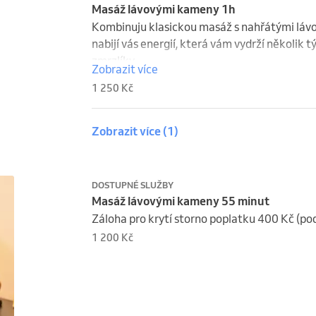
Masáž lávovými kameny 1h
Kombinuju klasickou masáž s nahřátými lávov
nabijí vás energií, která vám vydrží několik 
zmrzlíky.
Zobrazit více
1 250 Kč
Zobrazit více
(1)
DOSTUPNÉ SLUŽBY
Masáž lávovými kameny 55 minut
Záloha pro krytí storno poplatku 400 Kč (po
1 200 Kč