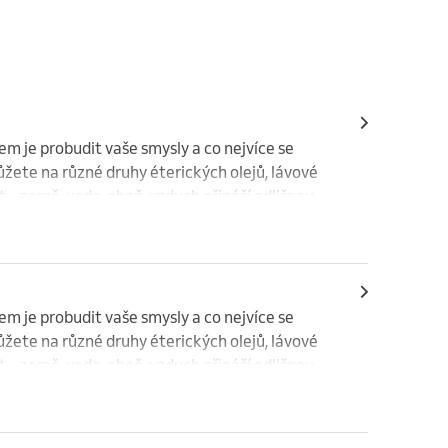
lem je probudit vaše smysly a co nejvíce se 
ete na různé druhy éterických olejů, lávové 
 – země, voda, oheň, vzduch přináší odlišnou 
 vaše tělo i mysl maximálně uvolnili.
lem je probudit vaše smysly a co nejvíce se 
ete na různé druhy éterických olejů, lávové 
 – země, voda, oheň, vzduch přináší odlišnou 
 vaše tělo i mysl maximálně uvolnili.