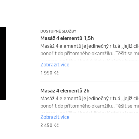
DOSTUPNÉ SLUŽBY
Masáž 4 elementů 1,5h
Masáž 4 elementů je jedinečný rituál, jejíž cí
ponořit do přítomného okamžiku. Těšit se můž
kameny, peříčka i horké žínky. Každý element
Zobrazit více
kvalitu doteku, energie i prožitku tak, aby se
1 950 Kč
Masáž 4 elementů 2h
Masáž 4 elementů je jedinečný rituál, jejíž cí
ponořit do přítomného okamžiku. Těšit se můž
kameny, peříčka i horké žínky. Každý element
Zobrazit více
kvalitu doteku, energie i prožitku tak, aby se
2 450 Kč