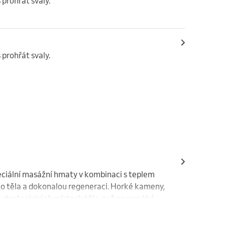
 prohřát svaly.
 prohřát svaly.
iální masážní hmaty v kombinaci s teplem 
ho těla a dokonalou regeneraci. Horké kameny, 
 strategických místech těla, což napomáhá 
í.

ckou pohodu, protože teplo z kamenů působí 