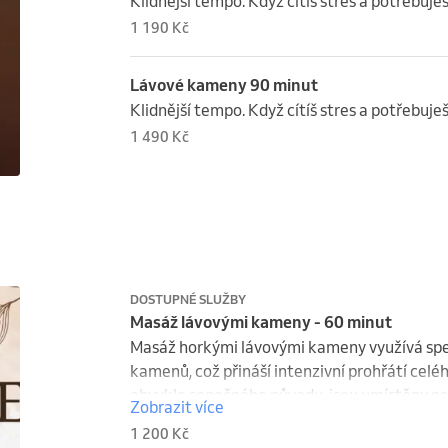
Klidnější tempo. Když cítíš stres a potřebuješ
1 190 Kč
Lávové kameny 90 minut
Klidnější tempo. Když cítíš stres a potřebuješ
1 490 Kč
DOSTUPNÉ SLUŽBY
Masáž lávovými kameny - 60 minut
Masáž horkými lávovými kameny využívá spec
kamenů, což přináší intenzivní prohřátí celé
obvykle sopečného původu, jsou umístěny na
Zobrazit více
uvolnění svalového napětí a zlepšení prokrven
1 200 Kč
Tato masáž má také pozitivní vliv na psychi