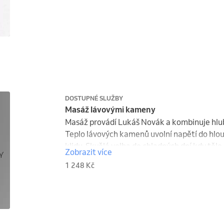
uklidňujícím způsobem na nervový systém. Kro
organismu a zlepšení elasticity pokožky.
DOSTUPNÉ SLUŽBY
Masáž lávovými kameny
Masáž provádí Lukáš Novák a kombinuje hlubo
Teplo lávových kamenů uvolní napětí do hloub
klidu. Skvělá volba do chladných dní kdy tělo
Zobrazit více
1 248 Kč