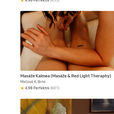
4.96 Perfektní
(455)
Masáže Kalmea (Masáže & Red Light Theraphy)
Mečová 4, Brno
4.98 Perfektní
(601)