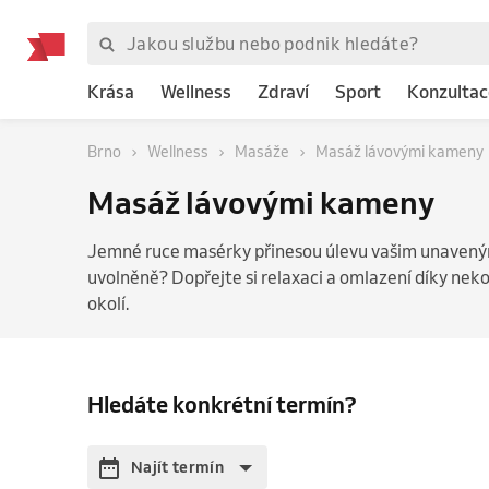
Krása
Wellness
Zdraví
Sport
Konzultac
Brno
Wellness
Masáže
Masáž lávovými kameny
Masáž lávovými kameny
Jemné ruce masérky přinesou úlevu vašim unaveným
uvolněně? Dopřejte si relaxaci a omlazení díky ne
okolí.
Hledáte konkrétní termín?
Najít termín