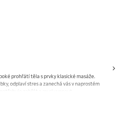
mě fyzického uvolnění přispívá i k detoxikaci 
ké prohřátí těla s prvky klasické masáže. 
ky, odplaví stres a zanechá vás v naprostém 
 potřebuje zahřát a mysl vypnout.