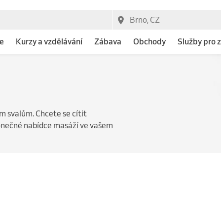
e
Kurzy a vzdělávání
Zábava
Obchody
Služby pro z
 svalům. Chcete se cítit
konečné nabídce masáží ve vašem