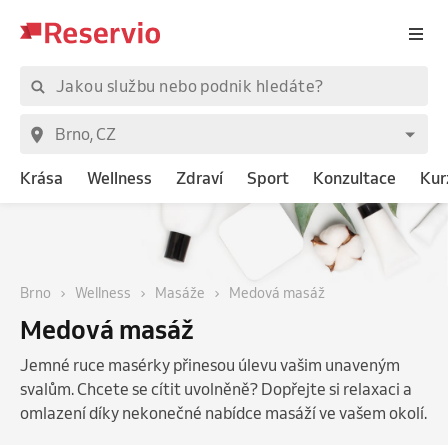
Krása
Wellness
Zdraví
Sport
Konzultace
Kur
Brno
Wellness
Masáže
Medová masáž
Medová masáž
Jemné ruce masérky přinesou úlevu vašim unaveným
svalům. Chcete se cítit uvolněně? Dopřejte si relaxaci a
omlazení díky nekonečné nabídce masáží ve vašem okolí.