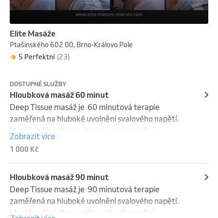
Elite Masáže
Ptašínského 602 00, Brno-Královo Pole
5 Perfektní
(23)
DOSTUPNÉ SLUŽBY
Hloubková masáž 60 minut
Deep Tissue masáž je  60 minutová terapie 
zaměřená na hluboké uvolnění svalového napětí. 
Masáž začíná diagnostikou, která umožní 
Zobrazit více
identifikovat problematické oblasti a přizpůsobit 
1 000 Kč
techniku individuálním potřebám klienta. Masáž 
využívá intenzivní tlak a pomalé tahy, které pronikají 
do hlubších vrstev svalové tkáně, čímž se uvolňují 
Hloubková masáž 90 minut
chronické svalové napětí a ztuhlost. Tento typ 
Deep Tissue masáž je  90 minutová terapie 
masáže je ideální pro ty, kteří potřebují cílenou a 
zaměřená na hluboké uvolnění svalového napětí. 
intenzivní péči zaměřenou na hluboké svalové 
Masáž začíná diagnostikou, která umožní 