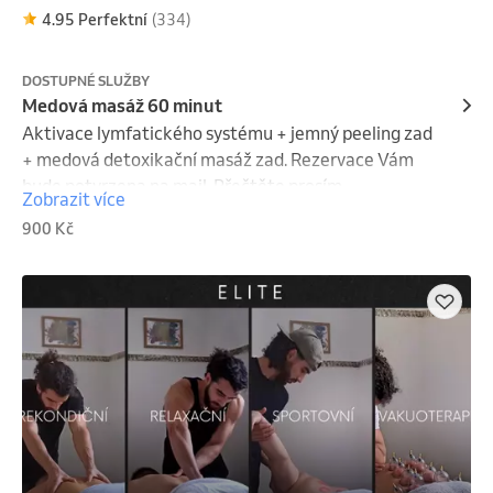
4.95 Perfektní
(334)
DOSTUPNÉ SLUŽBY
Medová masáž 60 minut
Aktivace lymfatického systému + jemný peeling zad 
+ medová detoxikační masáž zad. Rezervace Vám 
bude potvrzena na mail. Přečtěte prosím 
Zobrazit více
kontraindikace masáží na 
900 Kč
www.vocelkova.webnode.cz