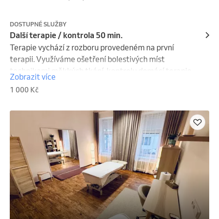
DOSTUPNÉ SLUŽBY
Další terapie / kontrola 50 min.
Terapie vychází z rozboru provedeném na první 
terapii. Využíváme ošetření bolestivých míst 
technikami měkkých tkání, kontrolu domácí terapie 
Zobrazit více
ev. přepracování nebo rozšíření domácího plánu. 
1 000 Kč
Včetně zaslání záznamu mailem. Objednáním 
souhlasíte se storno podmínkami, které jsou uvedeny 
na webu v záložce Ordinace.