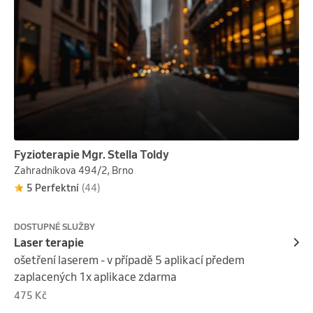
- odstraňuje usazeniny, všechny jedy z životního 
prostředí, potravin a léků,

které si tělo nahromadilo ve svých tkáních v průběhu 
života, jsou z těla pohybem ruky doslova vysávány

- včelí med působí léčivě přes pokožku přímo na 
organismus

- přes reflexní zóny zad stimuluje činnost orgánů těla 
a může se podílet i na jejich vyléčení

- silně oživuje celý organismus

Fyzioterapie Mgr. Stella Toldy
- vhodná při velkém počtu civilizačních chorob

Zahradníkova 494/2, Brno
- obnovuje přirozenou detoxikační schopnost 
5 Perfektní
(44)
organismu
DOSTUPNÉ SLUŽBY
Laser terapie
ošetření laserem - v případě 5 aplikací předem 
zaplacených 1x aplikace zdarma
475 Kč