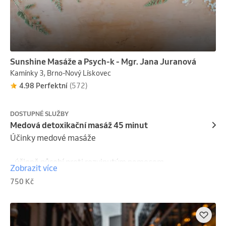
Sunshine Masáže a Psych-k - Mgr. Jana Juranová
Kamínky 3, Brno-Nový Lískovec
4.98 Perfektní
(572)
DOSTUPNÉ SLUŽBY
Medová detoxikační masáž 45 minut
Účinky medové masáže

- účinně působí proti rozvinutým nemocem

Zobrazit více
- vhodná pro zvládnutí stresu, chronických chorob a 
750 Kč
při jarních očistných kůrách

- masáží dochází k odstraňování toxinů až z hloubi 
těla a ty potom „vyplavou“ na povrch kůže a jsou 
zcela zřetelně rozpoznatelné od medu
