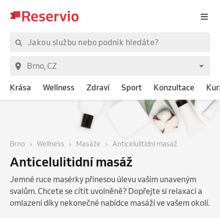
Krása
Wellness
Zdraví
Sport
Konzultace
Kur
Brno
Wellness
Masáže
Anticelulitidní masáž
Anticelulitidní masáž
Jemné ruce masérky přinesou úlevu vašim unaveným
svalům. Chcete se cítit uvolněně? Dopřejte si relaxaci a
omlazení díky nekonečné nabídce masáží ve vašem okolí.