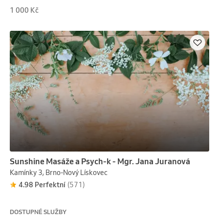
celulitidu, tvaruje postavu, nakopne tvorbu kolagenu 
1 000 Kč
a odcházíte s pocitem lehkých nohou.
Sunshine Masáže a Psych-k - Mgr. Jana Juranová
Kamínky 3, Brno-Nový Lískovec
4.98 Perfektní
(571)
DOSTUPNÉ SLUŽBY