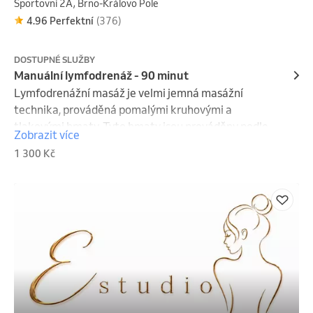
Sportovní 2A, Brno-Královo Pole
4.96 Perfektní
(376)
DOSTUPNÉ SLUŽBY
Manuální lymfodrenáž - 90 minut
Lymfodrenážní masáž je velmi jemná masážní 
technika, prováděná pomalými kruhovými a 
tlakovými hmaty. Tyto hmaty jsou prováděny podle 
Zobrazit více
přesně stanoveného postupu a mají za cíl aktivovat 
1 300 Kč
lymfatický systém. Důležitým aspektem 
lymfodrenáže je urychlení toku lymfy, odstranění 
otoků a prevence celulitidy. Masáží je ovlivňována 
především kůže a podkoží tak, aby docházelo 
k látkové výměně a urychlení cirkulace lymfy a 
následně ke správnému fungovávaní organismu