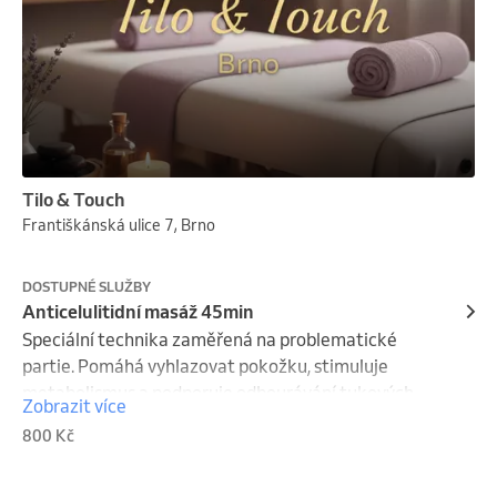
Tilo & Touch
Františkánská ulice 7, Brno
DOSTUPNÉ SLUŽBY
Anticelulitidní masáž 45min
Speciální technika zaměřená na problematické 
partie. Pomáhá vyhlazovat pokožku, stimuluje 
metabolismus a podporuje odbourávání tukových 
Zobrazit více
buněk. Výsledkem je pevnější a pružnější pleť.
800 Kč