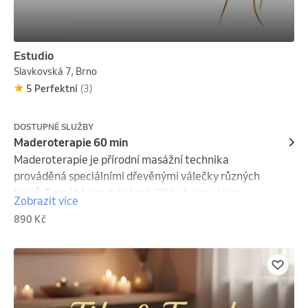
Estudio
Slavkovská 7, Brno
5 Perfektní
(3)
DOSTUPNÉ SLUŽBY
Maderoterapie 60 min
Maderoterapie je přírodní masážní technika 
prováděná speciálními dřevěnými válečky různých 
tvarů. Pomáhá s redukcí celulitidy, tvarováním 
Zobrazit více
postavy, odvodněním a podporou lymfatického 
890 Kč
systému. Proceduru lze zaměřit na bříško, stehna, 
lýtka i hýždě.