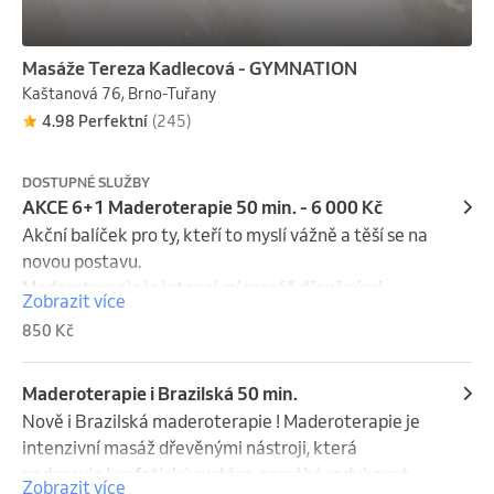
Masáže Tereza Kadlecová - GYMNATION
Kaštanová 76, Brno-Tuřany
4.98 Perfektní
(245)
DOSTUPNÉ SLUŽBY
AKCE 6+1 Maderoterapie 50 min. - 6 000 Kč
Akční balíček pro ty, kteří to myslí vážně a těší se na 
novou postavu.

Maderoterapie je intenzivní masáž dřevěnými 
Zobrazit více
nástroji, která podporuje lymfatický systém, pomáhá 
850 Kč
redukovat celulitidu, tvaruje postavu, stimuluje 
tvorbu kolagenu a zanechává vás s pocitem lehkých 
nohou.
Maderoterapie i Brazilská 50 min.
Nově i Brazilská maderoterapie ! Maderoterapie je 
intenzivní masáž dřevěnými nástroji, která 
podporuje lymfatický systém, pomáhá redukovat 
Zobrazit více