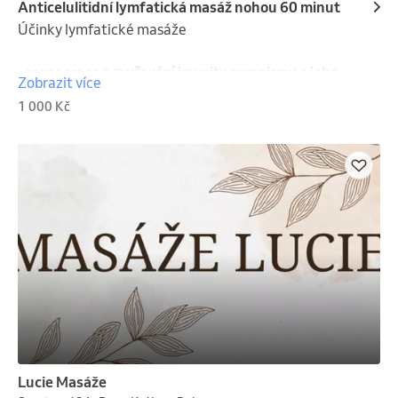
Anticelulitidní lymfatická masáž nohou 60 minut
Účinky lymfatické masáže

- regenerace a zvyšování imunity organismu a jeho 
Zobrazit více
metabolismu

1 000 Kč
- odvádění toxinů z těla

- prevence otoků před operacemi

- drenáž otoků po úrazových stavech

- prevence varixů

- pro sportovce při únavě DK.

- pro každého, kdo celý den stojí nebo sedí

- mechanické „rozplynutí“ tukových ložisek, podpora 
rovnoměrného rozložení tukových buněk

- podporuje krevní oběh

- pomáhá odvádět přebytečnou vodu

- zpevňuje podkoží

- zpomaluje proces stárnutí pleti
Lucie Masáže