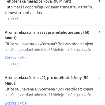
Těhotenská masáž celková (90 Minut)
Tuto masáž doporučuji v druhém trimestru. V třetím 
trimestru není vhodná
1 400 Kč
Aroma relaxační masáž , pro netěhotné ženy (60
Minut)
Cítíte se unavená a vyčerpaná? Bolí vás záda z kojení 
a nošení, zvedání miminka? Udělejme něco pro vaše 
tělo a duši, pomocí bylinek a mé péče se budete cítit 
Zobrazit více
jako nová. Zvolíme aromaterapii, vzhledem k 
1 000 Kč
potížím.Tato masáž je intevzivní a vstupuji do 
hloubky. Hmaty jsou rychlejší. Tělo se pomalu 
uvolňuje a vy se propadáte do hlubších vrtev sama 
Aroma relaxační masáž, pro netěhotné ženy (90
sebe a jste přístupnějším procesům , které byly 
Minut)
vyvolány působení eterických olejů. Vysoce účinné 
Cítíte se unavená a vyčerpaná? Bolí vás záda z kojení 
esenciální oleje pronikají do těla přes pokožku a 
a nošení, zvedání miminka? Udělejme něco pro vaše 
zároveň jsou vdechovány.
tělo a duši, pomocí bylinek a mé péče se budete cítit 
Zobrazit více