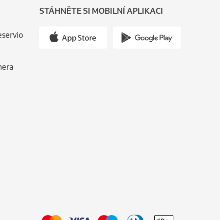
STÁHNĚTE SI MOBILNÍ APLIKACI
eservio
nera