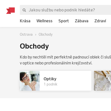
Krása
Wellness
Sport
Zábava
Zdraví
Ostrava
Obchody
Obchody
Kdo by nechtěl mít perfektně padnoucí oblek či sluš
v optice nebo profesionálním krejčovství.
Optiky
1 podnik