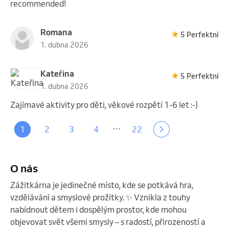
recommended!
Romana
5 Perfektní
1. dubna 2026
Kateřina
5 Perfektní
1. dubna 2026
Zajímavé aktivity pro děti, věkové rozpětí 1-6 let :-)
…
1
2
3
4
22
O nás
Zážitkárna je jedinečné místo, kde se potkává hra, 
vzdělávání a smyslové prožitky. ✨ Vznikla z touhy 
nabídnout dětem i dospělým prostor, kde mohou 
objevovat svět všemi smysly – s radostí, přirozeností a 