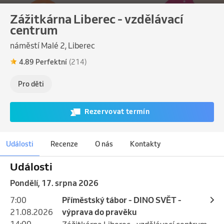
Zážitkárna Liberec - vzdělávací
centrum
náměstí Malé 2, Liberec
4.89 Perfektní
(214)
Pro děti
Rezervovat termín
Události
Recenze
O nás
Kontakty
Události
pondělí, 17. srpna 2026
7:00
Příměstský tábor - DINO SVĚT -
21.08.2026
výprava do pravěku
14:00