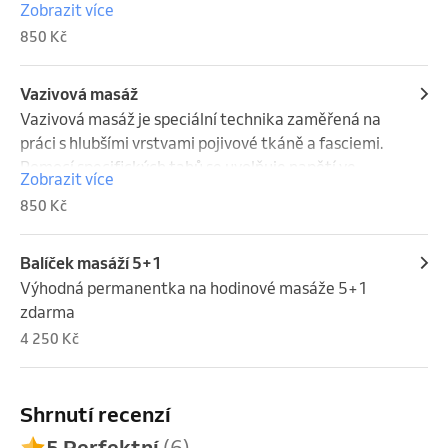
Zobrazit více
speciální skleněné nebo silikonové baňky, které 
850 Kč
vytvářejí podtlak.
Vazivová masáž
Vazivová masáž je speciální technika zaměřená na 
práci s hlubšími vrstvami pojivové tkáně a fasciemi. 
Pomocí specifických tahů se uvolňuje napětí ve 
Zobrazit více
tkáních, zlepšuje prokrvení a pohyblivost svalů i 
850 Kč
fascií.

Masáž může být místy citlivější, ale jejím cílem je 
odstranit blokády, uvolnit ztuhlost a podpořit 
Balíček masáží 5+1
přirozenou regeneraci těla.
Výhodná permanentka na hodinové masáže 5+1 
zdarma
4 250 Kč
Shrnutí recenzí
5 Perfektní
(6)