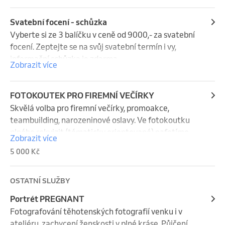
můžete mít za 350,-/ks.
Svatební focení - schůzka
Vyberte si ze 3 balíčku v ceně od 9000,- za svatební 
focení. Zeptejte se na svůj svatební termín i vy, 
informační schůzka je zdarma.
Zobrazit více
FOTOKOUTEK PRO FIREMNÍ VEČÍRKY
Skvělá volba pro firemní večírky, promoakce, 
teambuilding, narozeninové oslavy. Ve fotokoutku 
plného rekvizit (tématicky orientované) nafotíme 
Zobrazit více
fotky, vybereme a na místě hned vytiskneme. Cena 
5 000 Kč
dle počtu hodin a fotek. Fotky v elektronické podobě 
budou k dispozici na online albu. Minimální doba 
focení je 1 h s manipulačním poplatkem 5 000,- / 
OSTATNÍ SLUŽBY
2000,- cena za každou další hodinu. V ceně jsou 
Portrét PREGNANT
vytištěné fotografie 10x15cm.
Fotografování těhotenských fotografií venku i v 
ateliéru, zachycení ženskosti v plné kráse. Půjčení 