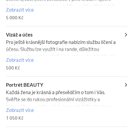
šatů, profesionální make-up. Vše, co Vás udělá ještě 
Zobrazit více
krásnější.  Výběr 10-ti fotek, které upravím a 
5 000 Kč
vytisknu.
Vizáž a účes
Pro ještě krásnější fotografie nabízím službu líčení a 
účesu. Službu lze využít i na rande, důležitou 
schůzku, ples nebo večeři. Vybereme vhodné líčení k 
Zobrazit více
šatům a případně stihneme i fotku :) cena od 350,- 
500 Kč
Kč za líčení a od 500,- za líčení + účes.
Portrét BEAUTY
Každá žena je krásná a přesvědčím o tom i Vás. 
Svěřte se do rukou profesionální vizážistky a 
fotografky a uvidíte, jak je to snadné! Platíte jen za 
Zobrazit více
fotky, které si sama vyberete a já pečlivě upravím. 
1 050 Kč
Cena 350,-/fotku. 