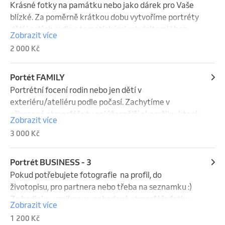
Krásné fotky na památku nebo jako dárek pro Vaše 
blízké. Za poměrně krátkou dobu vytvoříme portréty 
dětí i celých rodin s tematickými rekvizitami i bez 
Zobrazit více
nich. Věnujte tuto hodinu k nafocení fotografií, které 
2 000 Kč
zachytí Váš život. Focení v ateliéru. V balíčku je 5 
editovaných fotografií v plné kvalitě, úprava 1 fotky 
na PF v dig. i tištěné verzi. Vítání jsou i domácí 
Portét FAMILY
mazlíčci :)
Portrétní focení rodin nebo jen dětí v 
exteriéru/ateliéru podle počasí. Zachytíme v 
přirozené atmosféře ty nejúžasnější okamžiky, které 
Zobrazit více
budou vzpomínkou na celý život. Získáte 10  
3 000 Kč
editovaných a tištěných fotografií v plné kvalitě, 
náhledy v malém rozlišení jsou zdarma.
Portrét BUSINESS - 3
Pokud potřebujete fotografie  na profil, do 
životopisu, pro partnera nebo třeba na seznamku :) 
Za hodinku  vzniknou v pohodové atmosféře fotky, 
Zobrazit více
ze kterých si vyberete ty 3 nejúžasnější k pečlivé ale 
1 200 Kč
nepřehnané úpravě. Další upravené fotografie 