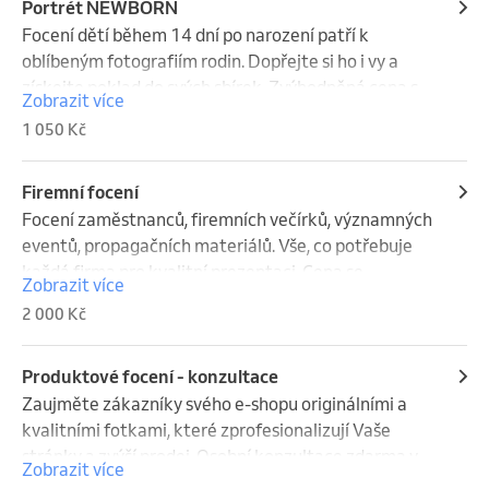
Portrét NEWBORN
Focení dětí během 14 dní po narození patří k 
oblíbeným fotografiím rodin. Dopřejte si ho i vy a 
získejte poklad do svých sbírek. Zvýhodněná cena s 
Zobrazit více
portrétem PREGNENT. Cena za fotku 350,-/ks.
1 050 Kč
Firemní focení
Focení zaměstnanců, firemních večírků, významných 
eventů, propagačních materiálů. Vše, co potřebuje 
každá firma pro kvalitní prezentaci. Cena se 
Zobrazit více
sjednává na osobní schůzce před focením. Cena od 
2 000 Kč
2000,- Kč.
Produktové focení - konzultace
Zaujměte zákazníky svého e-shopu originálními a 
kvalitními fotkami, které zprofesionalizují Vaše 
stránky a zvýší prodej. Osobní konzultace zdarma v 
Zobrazit více
případě, že se domluvíme na další spolupráci.