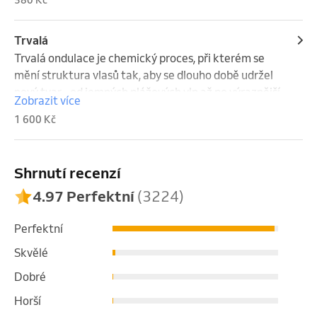
Trvalá
Trvalá ondulace je chemický proces, při kterém se 
mění struktura vlasů tak, aby se dlouho době udržel 
nový tvar - od jemných plážových vln až po výraznější 
Zobrazit více
kudrliny. Dnešní techniky jsou šetrnější než dříve a 
1 600 Kč
kladou důraz na zdraví vlasů, přirozený vzhled a 
individualitu každého klienta. Cena za variantu A je 
1600,-. Varianta B a C je cena od 2000,- do 2500,-.
Shrnutí recenzí
4.97 Perfektní
(3224)
Perfektní
Skvělé
Dobré
Horší