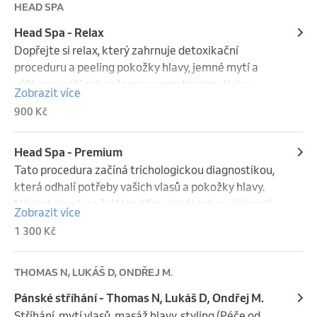
HEAD SPA
Head Spa - Relax
Dopřejte si relax, který zahrnuje detoxikační 
proceduru a peeling pokožky hlavy, jemné mytí a 
výživnou péči zakončenou aromaterapeutickou 
Zobrazit více
masáží .Na závěr profesionální foukání s důrazem na 
900 Kč
přirozený vzhled vlasů.

Určené hlavně pro ty, co hledají relax a odpočinek. 
Head Spa - Premium
(45-50min.)
Tato procedura začíná trichologickou diagnostikou, 
která odhalí potřeby vašich vlasů a pokožky hlavy. 
Následuje relaxační Head Spa rituál zahrnující mytí, 
Zobrazit více
aromaterapeutickou masáž, peeling a hloubkovou 
1 300 Kč
regeneraci výživnými maskami, doplněnou o 
odpočinek v parní sauně. Na závěr foukán vlasů.

THOMAS N, LUKÁŠ D, ONDŘEJ M.
Komplexní péče pro muže, kteří chtějí podpořit 
Pánské stříhání - Thomas N, Lukáš D, Ondřej M.
zdraví vlasů i pokožky hlavy. (75-90min.)
Stříhání, mytí vlasů, masáž hlavy, styling (Péče od  