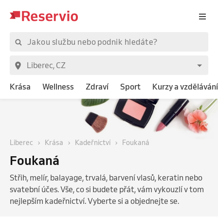
Krása
Wellness
Zdraví
Sport
Kurzy a vzdělávání
Liberec
Krása
Kadeřnictví
Foukaná
Foukaná
Střih, melír, balayage, trvalá, barvení vlasů, keratin nebo
svatební účes. Vše, co si budete přát, vám vykouzlí v tom
nejlepším kadeřnictví. Vyberte si a objednejte se.