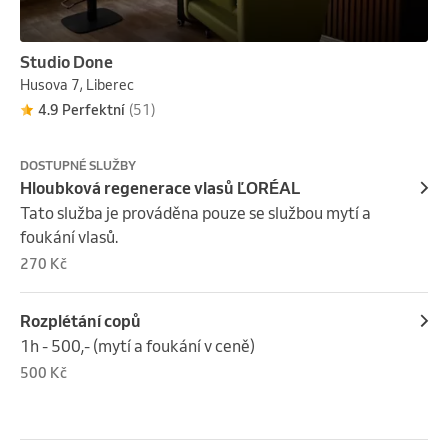
Studio Done
Husova 7, Liberec
4.9 Perfektní
(51)
DOSTUPNÉ SLUŽBY
Hloubková regenerace vlasů ĽORÉAL
Tato služba je prováděna pouze se službou mytí a 
foukání vlasů.
270 Kč
Rozplétání copů
1h - 500,- (mytí a foukání v ceně)
500 Kč