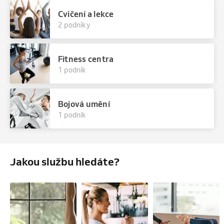
Cvičení a lekce
2 podniky
Fitness centra
1 podnik
Bojová umění
1 podnik
Jakou službu hledáte?