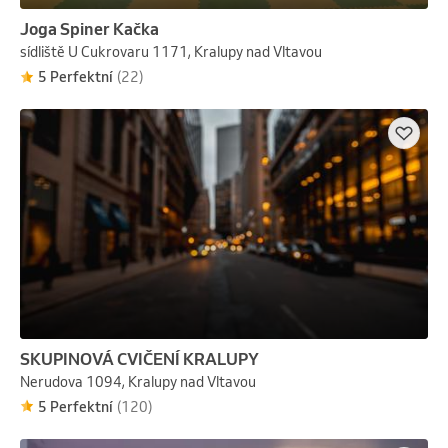
Joga Spiner Kačka
sídliště U Cukrovaru 1171, Kralupy nad Vltavou
5 Perfektní
(22)
SKUPINOVÁ CVIČENÍ KRALUPY
Nerudova 1094, Kralupy nad Vltavou
5 Perfektní
(120)