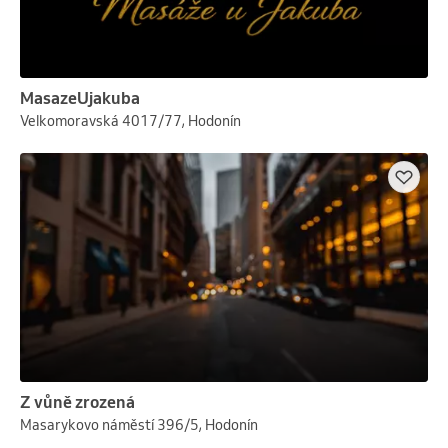
MasazeUjakuba
Velkomoravská 4017/77, Hodonín
Z vůně zrozená
Masarykovo náměstí 396/5, Hodonín