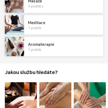
Masáže
4 podniky
Meditace
1 podnik
Aromaterapie
1 podnik
Jakou službu hledáte?