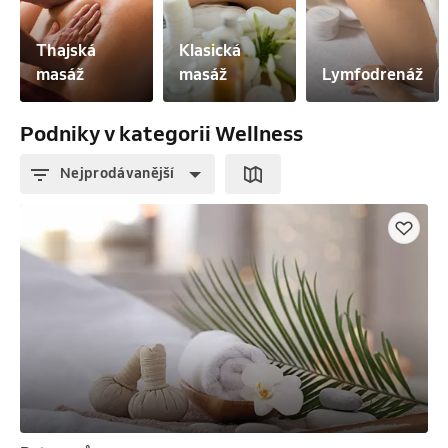
Thajská 
Klasická 
masáž
masáž
Lymfodrenáž
Podniky v kategorii Wellness
Nejprodávanější