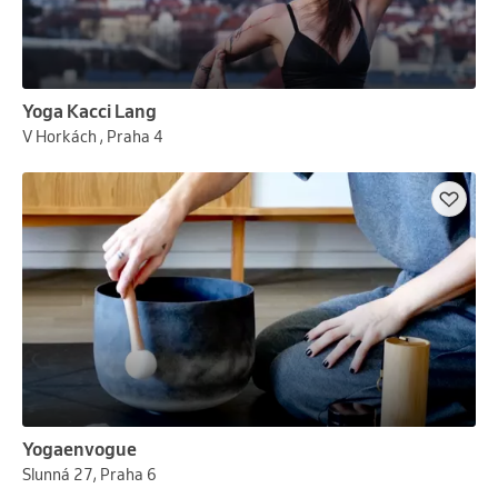
Yoga Kacci Lang
V Horkách , Praha 4
Yogaenvogue
Slunná 27, Praha 6