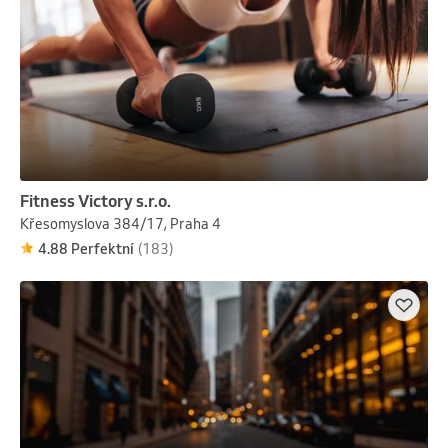
Fitness Victory s.r.o.
Křesomyslova 384/17, Praha 4
4.88 Perfektní
(183)