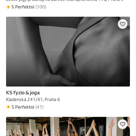
5 Perfektní
(100)
KS fyzio & joga
Kladenská 241/41, Praha 6
5 Perfektní
(47)