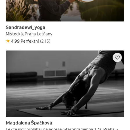
Sandradewi_yoga
Místecká, Praha Letňany
4.99 Perfektní
(215)
Magdalena Špačková
Lekce jógy probíhají na adrese: Staropramenná 17a, Praha 5