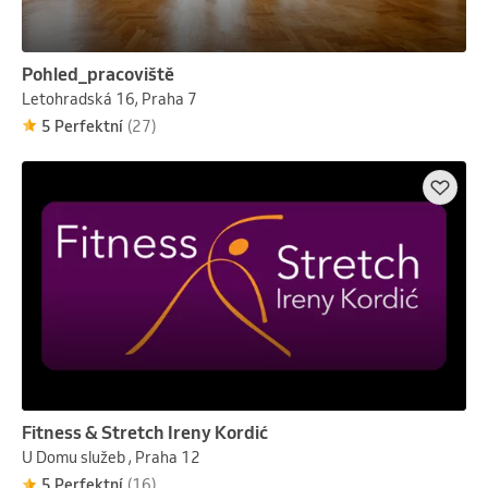
Pohled_pracoviště
Letohradská 16, Praha 7
5 Perfektní
(27)
Fitness & Stretch Ireny Kordić
U Domu služeb , Praha 12
5 Perfektní
(16)