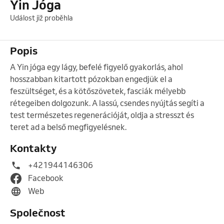
Yin Jóga
Událost již proběhla
Popis
A Yin jóga egy lágy, befelé figyelő gyakorlás, ahol 
hosszabban kitartott pózokban engedjük el a 
feszültséget, és a kötőszövetek, fasciák mélyebb 
rétegeiben dolgozunk. A lassú, csendes nyújtás segíti a 
test természetes regenerációját, oldja a stresszt és 
teret ad a belső megfigyelésnek.  
Kontakty
+421944146306
Facebook
Web
Společnost