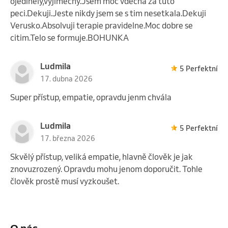
ojedinely,vyjimecny.Jsem moc vdecna za tuto
peci.Dekuji.Jeste nikdy jsem se s tim nesetkala.Dekuji
Verusko.Absolvuji terapie pravidelne.Moc dobre se
citim.Telo se formuje.BOHUNKA
Ludmila
5 Perfektní
17. dubna 2026
Super přístup, empatie, opravdu jenm chvála
Ludmila
5 Perfektní
17. března 2026
Skvělý přístup, veliká empatie, hlavně člověk je jak
znovuzrozený. Opravdu mohu jenom doporučit. Tohle
člověk prostě musí vyzkoušet.
O nás