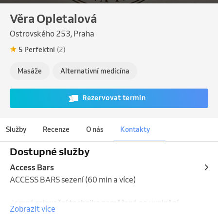
Věra Opletalová
Ostrovského 253, Praha
5 Perfektní
(2)
Masáže
Alternativní medicína
Rezervovat termín
Služby
Recenze
O nás
Kontakty
Dostupné služby
Access Bars
ACCESS BARS sezení (60 min a více)

Jemná relaxační technika zaměřená na uvolnění 
Zobrazit více
stresu a přetížení nervové soustavy. Sezení může 