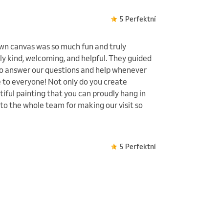
5 Perfektní
wn canvas was so much fun and truly
bly kind, welcoming, and helpful. They guided
to answer our questions and help whenever
 to everyone! Not only do you create
iful painting that you can proudly hang in
to the whole team for making our visit so
5 Perfektní