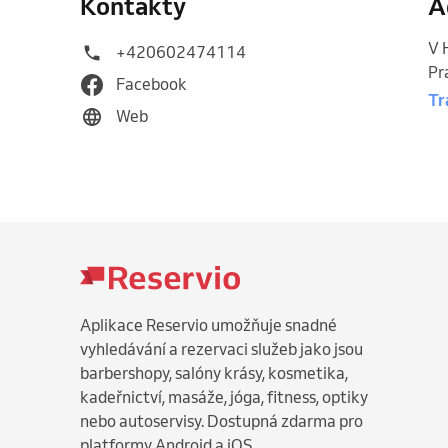
Kontakty
A
V 
+420602474114
Pr
Facebook
Tr
Web
Aplikace Reservio umožňuje snadné
vyhledávání a rezervaci služeb jako jsou
barbershopy, salóny krásy, kosmetika,
kadeřnictví, masáže, jóga, fitness, optiky
nebo autoservisy. Dostupná zdarma pro
platformy Android a iOS.