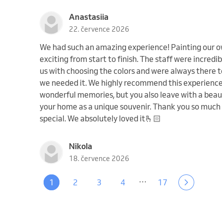
Anastasiia
22. července 2026
We had such an amazing experience! Painting our o
exciting from start to finish. The staff were incredi
us with choosing the colors and were always there 
we needed it. We highly recommend this experience
wonderful memories, but you also leave with a beaut
your home as a unique souvenir. Thank you so much 
special. We absolutely loved it🫰🏻
Nikola
18. července 2026
…
1
2
3
4
17