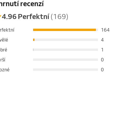
hrnutí recenzí
4.96 Perfektní
(169)
rfektní
164
vělé
4
bré
1
rší
0
ozné
0