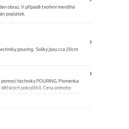
jeden obraz. V případě tvoření menšího 
án poplatek.
echniky pouring.  Sošky jsou cca 20cm 
e pomocí techniky POURING. Písmenka 
í dětských pokojíčků. Cena jednoho 
ERVACE DO POZNÁMKY NAPSAT, KTERÉ 
N OMEZENÝ POČET, TAK ABYCHOM 
E CHTÍT TVOŘIT. DĚKUJEME.