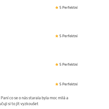
5 Perfektní
5 Perfektní
5 Perfektní
5 Perfektní
 Paní co se o nás starala byla moc milá a
uji si to jít vyzkoušet