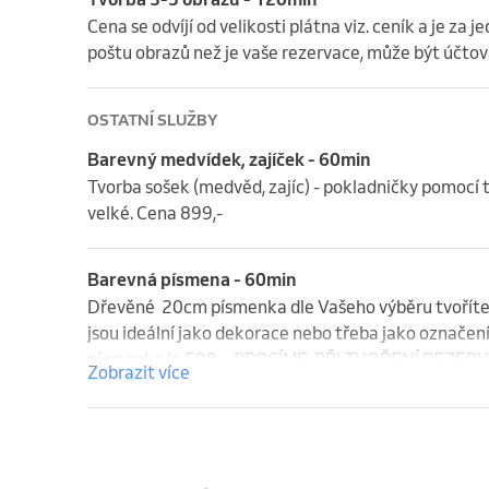
Cena se odvíjí od velikosti plátna viz. ceník a je za 
poštu obrazů než je vaše rezervace, může být účtov
OSTATNÍ SLUŽBY
Barevný medvídek, zajíček - 60min
Tvorba sošek (medvěd, zajíc) - pokladničky pomocí t
velké. Cena 899,-
Barevná písmena - 60min
Dřevěné  20cm písmenka dle Vašeho výběru tvořít
jsou ideální jako dekorace nebo třeba jako označen
písmenka je 599,-. PROSÍME, PŘI TVOŘENÍ REZ
Zobrazit více
PÍSMENKA CHCETE TVOŘIT. VĚTŠINOU MÁME JE
VÁM ZAJISTILI NA VÁŠ TERMÍN TY, KTERÉ BUDET