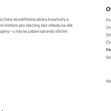
O
 čeká neuvěřitelná dávka kreativity a 
p
ím místem pro všechny, bez ohledu na věk 
ú
kupiny – u nás se zabaví opravdu všichni 
s
č
p
s
n