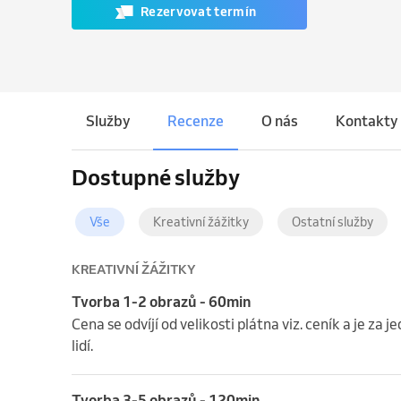
Rezervovat termín
Služby
Recenze
O nás
Kontakty
Dostupné služby
Vše
Kreativní žážitky
Ostatní služby
KREATIVNÍ ŽÁŽITKY
Tvorba 1-2 obrazů - 60min
Cena se odvíjí od velikosti plátna viz. ceník a je za 
lidí.
Tvorba 3-5 obrazů - 120min