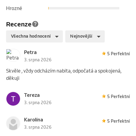
pokožky

Hrozné
• těhotenství = depilace je možná, ale citlivost může 
být výrazně vyšší
Recenze
Všechna hodnocení
Nejnovější
Petra
5 Perfektní
3. srpna 2026
Skvěle , vždy odcházím nabita, odpočatá a spokojená,
děkuji
Tereza
5 Perfektní
3. srpna 2026
Karolína
5 Perfektní
3. srpna 2026