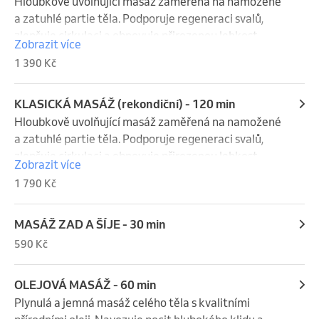
Hloubkově uvolňující masáž zaměřená na namožené 
a zatuhlé partie těla. Podporuje regeneraci svalů, 
zlepšuje cirkulaci a obnovuje přirozenou lehkost 
Zobrazit více
pohybu. Vhodná pro každého, kdo touží po úlevě a 
1 390 Kč
znovunalezení vitality.
KLASICKÁ MASÁŽ (rekondiční) - 120 min
Hloubkově uvolňující masáž zaměřená na namožené 
a zatuhlé partie těla. Podporuje regeneraci svalů, 
zlepšuje cirkulaci a obnovuje přirozenou lehkost 
Zobrazit více
pohybu. Vhodná pro každého, kdo touží po úlevě a 
1 790 Kč
znovunalezení vitality.
MASÁŽ ZAD A ŠÍJE - 30 min
590 Kč
OLEJOVÁ MASÁŽ - 60 min
Plynulá a jemná masáž celého těla s kvalitními 