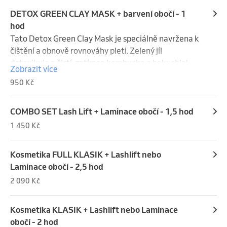
DETOX GREEN CLAY MASK + barvení obočí - 1
hod
Tato Detox Green Clay Mask je speciálně navržena k 
čištění a obnově rovnováhy pleti. Zelený jíl 
detoxikuje a čistí, zatímco kombucha a bakuchiol 
Zobrazit více
podporují regeneraci pleti. Po použití masky je pleť 
950 Kč
hladká, pružná, zdravě prozářená a má svěží barvu. 
Sleva z 1090,- na akční cenu 950,- !
COMBO SET Lash Lift + Laminace obočí - 1,5 hod
1 450 Kč
Kosmetika FULL KLASIK + Lashlift nebo
Laminace obočí - 2,5 hod
2 090 Kč
Kosmetika KLASIK + Lashlift nebo Laminace
obočí - 2 hod