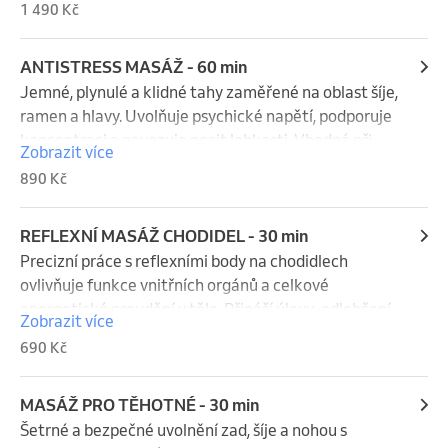
1 490 Kč
toho, co v daný moment potřebujete.

Součástí je také možnost zvolit si místo masáže 
podle vašich preferencí – tak, aby vám bylo 
ANTISTRESS MASÁŽ - 60 min
maximálně příjemně a bezpečně.
Jemné, plynulé a klidné tahy zaměřené na oblast šíje, 
ramen a hlavy. Uvolňuje psychické napětí, podporuje 
koncentraci a navozuje pocit lehkosti. Vhodná při 
Zobrazit více
dlouhodobém stresu nebo únavě.
890 Kč
REFLEXNÍ MASÁŽ CHODIDEL - 30 min
Precizní práce s reflexními body na chodidlech 
ovlivňuje funkce vnitřních orgánů a celkové 
energetické proudění v těle. Přináší úlevu, odlehčení 
Zobrazit více
a příjemné doznění relaxace.
690 Kč
MASÁŽ PRO TĚHOTNÉ - 30 min
Šetrné a bezpečné uvolnění zad, šíje a nohou s 