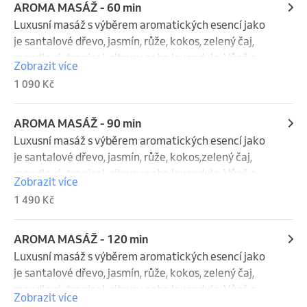
AROMA MASÁŽ - 60 min
Luxusní masáž s výběrem aromatických esencí jako 
je santalové dřevo, jasmín, růže, kokos, zelený čaj, 
mandlová, tropical, citrusy nebo levandule. Vůně a 
Zobrazit více
doteky se propojují v harmonický rituál, který 
1 090 Kč
uklidňuje nervový systém, uvolňuje napětí a probouzí 
jemnost v těle i duši.
AROMA MASÁŽ - 90 min
Luxusní masáž s výběrem aromatických esencí jako 
je santalové dřevo, jasmín, růže, kokos,zelený čaj, 
mandlová, tropical, citrusy nebo levandule. Vůně a 
Zobrazit více
doteky se propojují v harmonický rituál, který 
1 490 Kč
uklidňuje nervový systém, uvolňuje napětí a probouzí 
jemnost v těle i duši.
AROMA MASÁŽ - 120 min
Luxusní masáž s výběrem aromatických esencí jako 
je santalové dřevo, jasmín, růže, kokos, zelený čaj, 
mandlová, tropical, citrusy nebo levandule. Vůně a 
Zobrazit více
doteky se propojují v harmonický rituál, který 