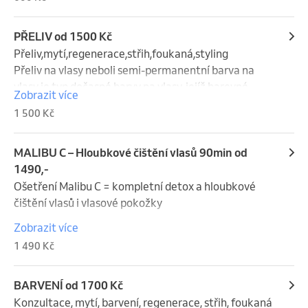
KRÁTKÉ - 600,-

STŘEDNÍ - 700,-

DLOUHÉ - 800,-
PŘELIV od 1500 Kč
Přeliv,mytí,regenerace,střih,foukaná,styling

Přeliv na vlasy neboli semi-permanentní barva na 
vlasy je typ dočasné barvy na vlasy, jejíž barevné 
Zobrazit více
pigmenty nepronikají hluboko do vlasového vlákna, 
1 500 Kč
ale drží se na povrchu. Přelivy mají střední schopnost 
krytí a středně dlouhou výdrž. Přeliv se používá pro 
ještě lepší finální výsledek u zesvětlovacích technik. 
MALIBU C – Hloubkové čištění vlasů 90min od
Střih je zdarma k ceně. 

1490,-
Ošetření Malibu C = kompletní detox a hloubkové 
KRÁTKÉ = 1500,-

čištění vlasů i vlasové pokožky

STŘEDNÍ = 1650,-

Zobrazit více
DLOUHÉ = 1800,-

Tahle služba je doslova „restart“ pro vaše vlasy i 
1 490 Kč
EXTRA DLOUHÉ = 1950,-
pokožku hlavy. Nejprve provedeme diagnostiku, díky 
které přesně zjistíme, co vaše vlasy aktuálně 
potřebují a podle toho celé ošetření nastavíme na 
BARVENÍ od 1700 Kč
míru.

Konzultace, mytí, barvení, regenerace, střih, foukaná 