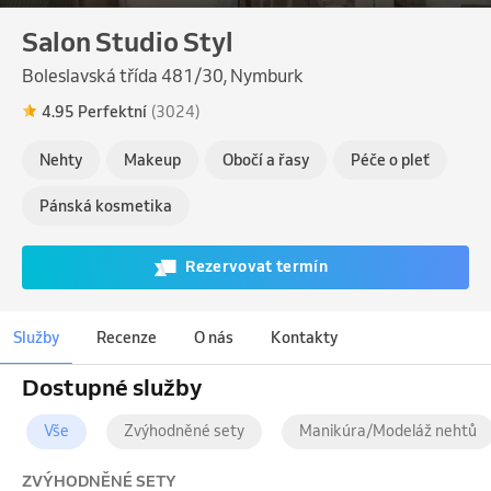
Salon Studio Styl
Boleslavská třída 481/30, Nymburk
4.95 Perfektní
(3024)
Nehty
Makeup
Obočí a řasy
Péče o pleť
Pánská kosmetika
Rezervovat termín
Služby
Recenze
O nás
Kontakty
Dostupné služby
Vše
Zvýhodněné sety
Manikúra/Modeláž nehtů
ZVÝHODNĚNÉ SETY