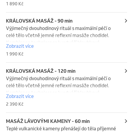
1 890 Kč
uklidňuje nervový systém, uvolňuje napětí a probouzí 
jemnost v těle i duši.
KRÁLOVSKÁ MASÁŽ - 90 min
Výjimečný dvouhodinový rituál s maximální péčí o 
celé tělo včetně jemné reflexní masáže chodidel. 
Kombinace techniess se k vytváří hloubkové 
Zobrazit více
uvolnění, pocit výjimečnosti a harmonii. To nejlepší 
1 990 Kč
pro chvíle, kdy si přejete skutečně zastavit čas.
KRÁLOVSKÁ MASÁŽ - 120 min
Výjimečný dvouhodinový rituál s maximální péčí o 
celé tělo včetně jemné reflexní masáže chodidel. 
Kombinace techniess se k vytváří hloubkové 
Zobrazit více
uvolnění, pocit výjimečnosti a harmonii. To nejlepší 
2 390 Kč
pro chvíle, kdy si přejete skutečně zastavit čas.
MASÁŽ LÁVOVÝMI KAMENY - 60 min
Teplé vulkanické kameny přenášejí do těla příjemné 