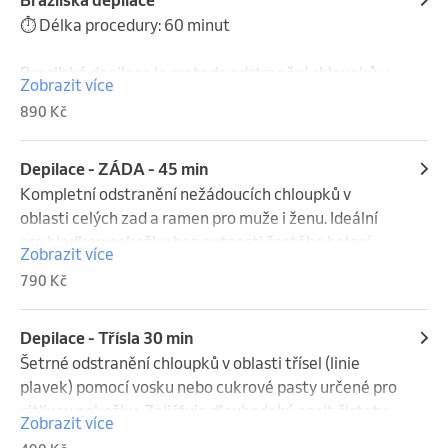
⏱ Délka procedury: 60 minut

Brazilská depilace je metoda odstranění chloupků v 
Zobrazit více
intimních partiích pomocí vosku. Pokožka zůstává 
890 Kč
hladká několik týdnů a při pravidelné depilaci 
chloupky postupně slábnou a rostou pomaleji.

Depilace - ZÁDA - 45 min
Jak procedura probíhá = 

Kompletní odstranění nežádoucích chloupků v 
oblasti celých zad a ramen pro muže i ženu. Ideální 
Procedura začíná přípravou pokožky pomocí 
pro hladkou pokožku bez nutnosti častého holení. 
Zobrazit více
dezinfekce a speciálního pudru. Následuje samotná 
Výsledný efekt vydrží několik týdnů.
790 Kč
depilace voskem a následné očištění depilovaných 
míst. Na závěr je aplikováno sérum proti zarůstání a 
růstu chloupků pro zklidnění pokožky a lepší 
Depilace - Třísla 30 min
regeneraci.

Šetrné odstranění chloupků v oblasti třísel (linie 
plavek) pomocí vosku nebo cukrové pasty určené pro 
⚠️ Pro správné provedení depilace je potřeba, aby 
citlivou pokožku. Zajišťuje dlouhodobý pocit čistoty 
Zobrazit více
chloupky měly délku přibližně 5–10 mm.

a hladkosti s minimálním podrážděním.
