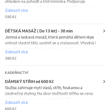
ohledem na pohodlí a klid miminka. Podporuje 
dýchání, odlehčuje těhotenskému napětí a navrací 
Zobrazit více
pocit lehkosti.
590 Kč
DĚTSKÁ MASÁŽ ( Do 13 let) - 30 min
Jemná a laskavá masáž, která pomáhá dětem lépe 
vnímat vlastní tělo, uvolnit se a zrelaxovat. Vhodná i 
pro citlivé děti nebo po sportovní zátěži.
Zobrazit více
390 Kč
KADEŘNICTVÍ
DÁMSKÝ STŘIH od 600 Kč
Služba zahrnuje mytí vlasů, střih, foukanou a 
závěrečný styling. Na úkor složitosti střihu se cena 
může o jednu cenovou kategorii zvýšit.

Zobrazit více
600 Kč