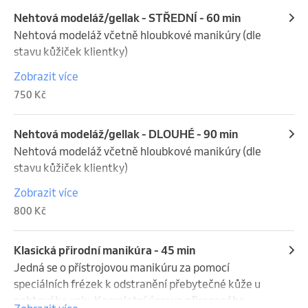
+ 150,- až 200,- prodložení nehtů na šablonky
✨ Ideální při ochabování pleti, ztrátě pevnosti a 
Nehtová modeláž/gellak - STŘEDNÍ - 60 min
objemu

Nehtová modeláž včetně hloubkové manikúry (dle 
✨ Okamžitý liftingový efekt a dlouhodobé zpevnění
stavu kůžiček klientky)

Zobrazit více
+ 50,- Nail art (francie, zdobení ..)

750 Kč
+ 100,- prodloužení nehtů tipy

+ 150,- až 200,- prodložení nehtů na šablonky
Nehtová modeláž/gellak - DLOUHÉ - 90 min
Nehtová modeláž včetně hloubkové manikúry (dle 
stavu kůžiček klientky)

Zobrazit více
+ 50,- Nail art (francie, zdobení ..)

800 Kč
+ 100,- prodloužení nehtů tipy

+ 150,- až 200,- prodložení nehtů na šablonky
Klasická přirodní manikúra - 45 min
Jedná se o přístrojovou manikúru za pomocí 
speciálních frézek k odstranění přebytečné kůže u 
nehtového valu. Kompletní úprava přirozeného 