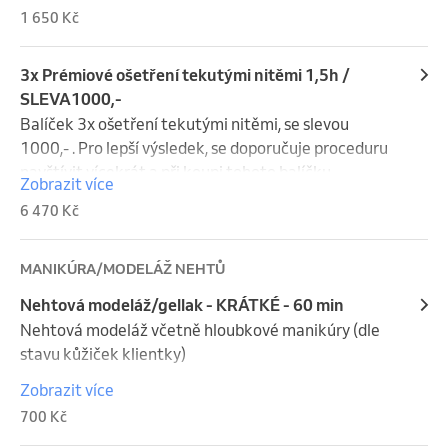
1 650 Kč
3x Prémiové ošetření tekutými nitěmi 1,5h /
SLEVA1000,-
Balíček 3x ošetření tekutými nitěmi, se slevou 
1000,- . Pro lepší výsledek, se doporučuje proceduru 
navštívit vícekrát a při koupi tohoto balíčku, 
Zobrazit více
dostanete od nás nabitou prémiovou permici na 3 
6 470 Kč
ošetření. 

Inovativní neinvazivní metoda pro viditelné zpevnění 
a omlazení pleti. Ošetření kombinuje hloubkové 
MANIKÚRA/MODELÁŽ NEHTŮ
čištění, liftingovou masáž a aplikaci tekutých nití 
Nehtová modeláž/gellak - KRÁTKÉ - 60 min
Chitossil, které díky nanotechnologii vytvářejí v pleti 
Nehtová modeláž včetně hloubkové manikúry (dle 
jemnou síť chitosanových vláken. Ta pleť okamžitě 
stavu kůžiček klientky)

vyhlazuje, zpevňuje a navrací jí mladistvé kontury – 
podobně jako kožní booster, ale bez jehel.

Zobrazit více
+ 50,- Nail art (francie, zdobení ..)

Součástí je také luxusní maska s lososí DNA pro 
700 Kč
+ 100,- prodloužení nehtů tipy

maximální regeneraci a rozjasnění.
