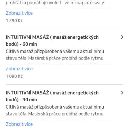
prohřátí a pomáhají uvolnit i velmi napjaté svaly. 
Masáž přináší hlubokou relaxaci a pocit klidu, který 
Zobrazit více
přetrvává dlouho po ošetření.
1 290 Kč
INTUITIVNÍ MASÁŽ ( masáž energetických
bodů) - 60 min
Citlivá masáž přizpůsobená vašemu aktuálnímu 
stavu těla. Masérská práce probíhá podle rytmu 
dechu, napětí svalů i energie, kterou si právě nesete. 
Zobrazit více
Každá návštěva je unikátní a přirozeně vychází z 
1 090 Kč
toho, co v daný moment potřebujete.

Součástí je také možnost zvolit si místo masáže 
podle vašich preferencí – tak, aby vám bylo 
INTUITIVNÍ MASÁŽ ( masáž energetických
maximálně příjemně a bezpečně.
bodů) - 90 min
Citlivá masáž přizpůsobená vašemu aktuálnímu 
stavu těla. Masérská práce probíhá podle rytmu 
dechu, napětí svalů i energie, kterou si právě nesete. 
Zobrazit více
Každá návštěva je unikátní a přirozeně vychází z 