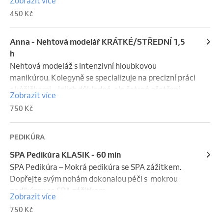
Zobrazit více
nehtu s vyživujícím olejíčkem, zpevňující bezbarvý 
450 Kč
top.  Závěrečná masáž. Bez modeláže a gellaku.
Anna - Nehtová modelář KRÁTKÉ/STŘEDNÍ 1,5
h
Nehtová modeláž s intenzivní hloubkovou 
manikúrou. Kolegyně se specializuje na precizní práci 
s kůžičkami – jejich důkladné, ale šetrné ošetření 
Zobrazit více
podle individuálních potřeb klientky.
750 Kč
PEDIKÚRA
SPA Pedikúra KLASIK - 60 min
SPA Pedikúra – Mokrá pedikúra se SPA zážitkem.

Dopřejte svým nohám dokonalou péči s  mokrou 
pedikúrou se SPA zážitkem.

Zobrazit více
750 Kč
Zažijte SPA pedikúru, která vašim nohám dodá nejen 