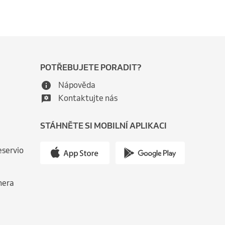
POTŘEBUJETE PORADIT?
Nápověda
Kontaktujte nás
STÁHNĚTE SI MOBILNÍ APLIKACI
eservio
nera