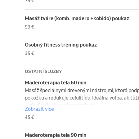
79 €
Masáž tváre (komb. madero +kobido) poukaz
59 €
Osobný fitness tréning poukaz
35 €
OSTATNÍ SLUŽBY
Maderoterapia tela 60 min
Masáž špeciálnymi drevenými nástrojmi, ktorá podp
pokožku a redukuje celulitídu. Ideálna voľba, ak túži
výsledkoch už po pár sedeniach.

Zobrazit více
45 €
Pre vašu bezpčnosť a maximálny efekt maderoterap
- ak ste tehotná alebo krátko po pôrode,

- pri akútnych zápaloch a horúčke,

Maderoterapia tela 90 min