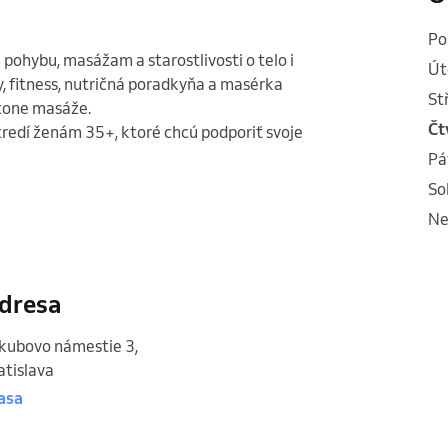
p
pohybu, masážam a starostlivosti o telo i 
ú
 fitness, nutričná poradkyňa a masérka 
s
tone masáže.

č
dí ženám 35+, ktoré chcú podporiť svoje 
p
s
n
dresa
kubovo námestie 3
,
atislava
asa