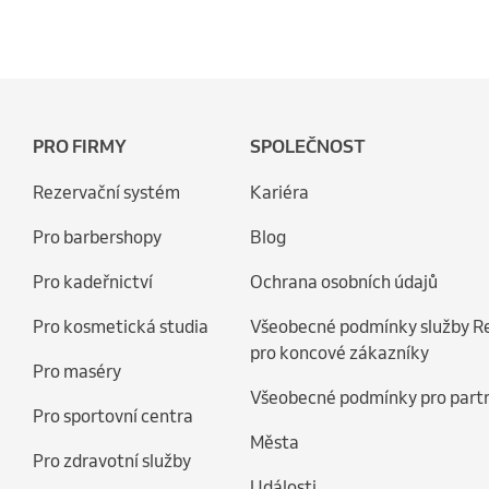
PRO FIRMY
SPOLEČNOST
Rezervační systém
Kariéra
Pro barbershopy
Blog
Pro kadeřnictví
Ochrana osobních údajů
Pro kosmetická studia
Všeobecné podmínky služby R
pro koncové zákazníky
Pro maséry
Všeobecné podmínky pro part
Pro sportovní centra
Města
Pro zdravotní služby
Události