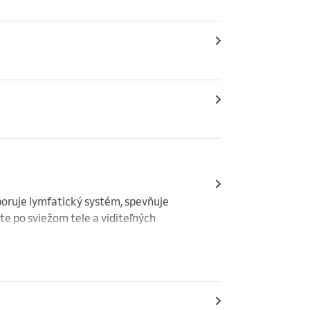
oruje lymfatický systém, spevňuje 
te po sviežom tele a viditeľných 
iu neodporúčam v týchto prípadoch:
