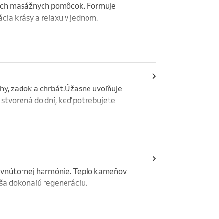
ly v prokročilom štádiu, trombóza),

ých masážnych pomôcok. Formuje 
ia krásy a relaxu v jednom.

áže,

iu neodporúčam v týchto prípadoch:

i preberiem, či je masáž pre vás vhodná.
ly v prokročilom štádiu, trombóza),

, zadok a chrbát.Úžasne uvoľňuje 
áže,

stvorená do dní, keď potrebujete 
i preberiem, či je masáž pre vás vhodná.
roblémami či poruchami zrážania krvi,

,

 vnútornej harmónie. Teplo kameňov 
áša dokonalú regeneráciu.

ochoreniach).