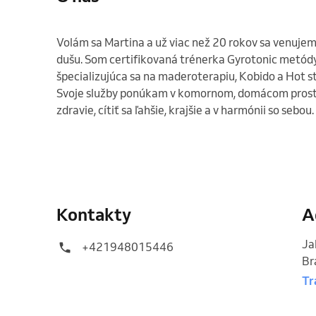
Volám sa Martina a už viac než 20 rokov sa venujem 
dušu. Som certifikovaná trénerka Gyrotonic metódy,
špecializujúca sa na maderoterapiu, Kobido a Hot s
Svoje služby ponúkam v komornom, domácom prostre
zdravie, cítiť sa ľahšie, krajšie a v harmónii so sebou.

Kontakty
A
Ja
+421948015446
Br
Tr