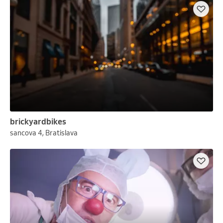
brickyardbikes
sancova 4, Bratislava