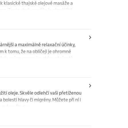
klasické thajské olejové masáže a 
es. Tento druh masáže je obzvláště 
ůsobí také blahodárně na pokožku..
rnější a maximálně relaxační účinky, 
 k tomu, že na obličeji je ohromné 
eje nejen nervový systém, ale i celé 
úst, očí a na čele se objevují jemné 
áhá oddálit proces stárnutí, neboť díky 
 osoba se pak cítí skvěle a září zdravím.
ití oleje. Skvěle odlehčí vaši přetíženou 
 bolesti hlavy či migrény. Můžete při ní i 
it své myšlenky.