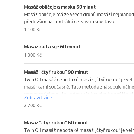
Masáž obličeje a maska 60minut
Masáž obličeje má ze všech druhů masáží nejblahodá
především na centrální nervovou soustavu.
1 100 Kč
Masáž zad a šíje 60 minut
1 000 Kč
Masáž “čtyř rukou” 90 minut
Twin Oil masáž nebo také masáž „čtyř rukou“ je vel
masérkami současně. Tato metoda znásobuje účinek 
mnohem účinněji tak odbourává svalové napětí a str
Zobrazit více
účinný při odstraňování napětí a ztuhlosti svalů. P
2 700 Kč
Masáž “čtyř rukou” 60 minut
Twin Oil masáž nebo také masáž „čtyř rukou“ je vel