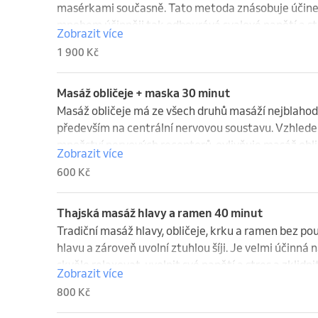
masérkami současně. Tato metoda znásobuje účinek 
mnohem účinněji tak odbourává svalové napětí a str
Zobrazit více
účinný při odstraňování napětí a ztuhlosti svalů. P
1 900 Kč
Masáž obličeje + maska 30 minut
Masáž obličeje má ze všech druhů masáží nejblahodá
především na centrální nervovou soustavu. Vzhledem
množství nervových receptorů, ovlivňuje masáž oblič
Zobrazit více
tělo. Svalová tkáň v obličeji s věkem oslabuje, kolem 
600 Kč
vrásky. Oddaluje proces stárnutí. Masáž obličeje pom
ní se zlepší krevní oběh, pružnost svalů a masírovaná
Thajská masáž hlavy a ramen 40 minut
Tradiční masáž hlavy, obličeje, krku a ramen bez použ
hlavu a zároveň uvolní ztuhlou šíji. Je velmi účinná na
skvěle relaxovat, uvolnit své napětí a stres a zklidn
Zobrazit více
800 Kč