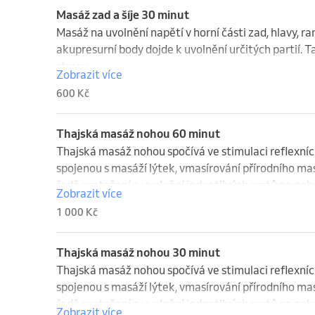
Masáž zad a šíje 30 minut
Masáž na uvolnění napětí v horní části zad, hlavy, ram
akupresurní body dojde k uvolnění určitých partií. T
stresu.
Zobrazit více
600 Kč
Thajská masáž nohou 60 minut
Thajská masáž nohou spočívá ve stimulaci reflexníc
spojenou s masáží lýtek, vmasírování přírodního mas
řadě protažení a uvolnění jednotlivých prstů na noh
Zobrazit více
1 000 Kč
Thajská masáž nohou 30 minut
Thajská masáž nohou spočívá ve stimulaci reflexníc
spojenou s masáží lýtek, vmasírování přírodního mas
řadě protažení a uvolnění jednotlivých prstů na noh
Zobrazit více