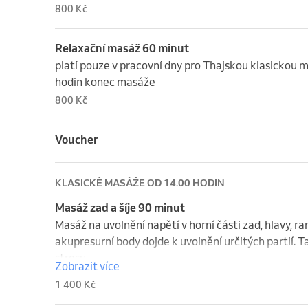
800 Kč
Relaxační masáž 60 minut
platí pouze v pracovní dny pro Thajskou klasickou 
hodin konec masáže
800 Kč
Voucher
KLASICKÉ MASÁŽE OD 14.00 HODIN
Masáž zad a šíje 90 minut
Masáž na uvolnění napětí v horní části zad, hlavy, ram
akupresurní body dojde k uvolnění určitých partií. T
stresu.
Zobrazit více
1 400 Kč