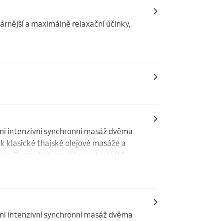
rnější a maximálně relaxační účinky, 
mi intenzivní synchronní masáž dvěma 
klasické thajské olejové masáže a 
es. Tento druh masáže je obzvláště 
ůsobí také blahodárně na pokožku..
mi intenzivní synchronní masáž dvěma 