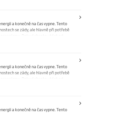
energii a konečně na čas vypne. Tento 
ostech se zády, ale hlavně při potřebě 
 organizmu. Pokud chcete utéct od 
mností do říše snů a odpočinku.
energii a konečně na čas vypne. Tento 
ostech se zády, ale hlavně při potřebě 
 organizmu. Pokud chcete utéct od 
mností do říše snů a odpočinku.
energii a konečně na čas vypne. Tento 