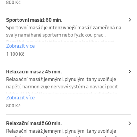
800 Kč
baňkování.
Sportovní masáž 60 min.
Sportovní masáž je intenzivnější masáž zaměřená na 
svaly namáhané sportem nebo fyzickou prací. 
Pomáhá uvolnit přetížené partie, zlepšit pružnost 
Zobrazit více
svalů a urychlit regeneraci. Možnost využití 
1 100 Kč
baňkování.
Relaxační masáž 45 min.
Relaxační masáž jemnými, plynulými tahy uvolňuje 
napětí, harmonizuje nervový systém a navrací pocit 
lehkosti. Vytváří prostor pro regeneraci, zklidnění a 
Zobrazit více
obnovu vnitřní rovnováhy. Ideální volba pro každého, 
800 Kč
kdo touží zpomalit a načerpat novou energii.
Relaxační masáž 60 min.
Relaxační masáž jemnými, plynulými tahy uvolňuje 