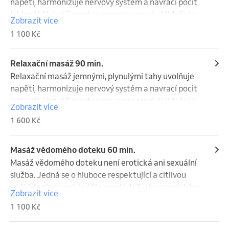
napětí, harmonizuje nervový systém a navrací pocit 
lehkosti. Vytváří prostor pro regeneraci, zklidnění a 
Zobrazit více
obnovu vnitřní rovnováhy. Ideální volba pro každého, 
1 100 Kč
kdo touží zpomalit a načerpat novou energii.
Relaxační masáž 90 min.
Relaxační masáž jemnými, plynulými tahy uvolňuje 
napětí, harmonizuje nervový systém a navrací pocit 
lehkosti. Vytváří prostor pro regeneraci, zklidnění a 
Zobrazit více
obnovu vnitřní rovnováhy. Ideální volba pro každého, 
1 600 Kč
kdo touží zpomalit a načerpat novou energii.
Masáž vědomého doteku 60 min.
Masáž vědomého doteku není erotická ani sexuální 
služba. Jedná se o hluboce respektující a citlivou 
péči, která propojuje tělo, mysl i duši v harmonickém 
Zobrazit více
celku. Pomoci pomalých, plynulých tahů a plné 
1 100 Kč
pozornosti přináší pocit bezpečí, uvolnění a návratu k 
sobě. Podporuje vnímání vlastního těla, zklidnění 