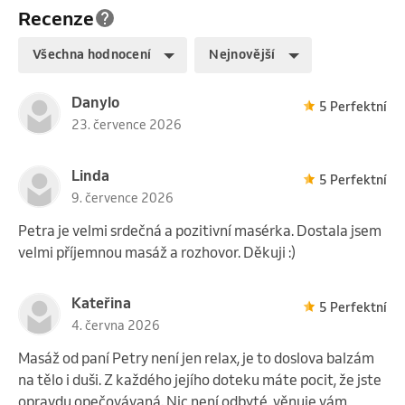
Recenze
Všechna hodnocení
Nejnovější
Danylo
5 Perfektní
23. července 2026
Linda
5 Perfektní
9. července 2026
Petra je velmi srdečná a pozitivní masérka. Dostala jsem
velmi příjemnou masáž a rozhovor. Děkuji :)
Kateřina
5 Perfektní
4. června 2026
Masáž od paní Petry není jen relax, je to doslova balzám
na tělo i duši. Z každého jejího doteku máte pocit, že jste
opravdu opečovávaná. Nic není odbyté, věnuje vám