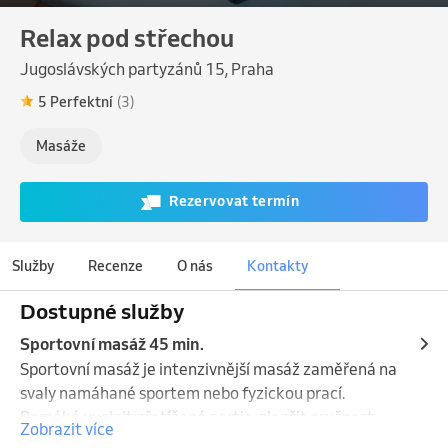
Relax pod střechou
Jugoslávských partyzánů 15, Praha
5 Perfektní
(3)
Masáže
Rezervovat termín
Služby
Recenze
O nás
Kontakty
Dostupné služby
Sportovní masáž 45 min.
Sportovní masáž je intenzivnější masáž zaměřená na 
svaly namáhané sportem nebo fyzickou prací. 
Pomáhá uvolnit přetížené partie, zlepšit pružnost 
Zobrazit více
svalů a urychlit regeneraci. Možnost využití 