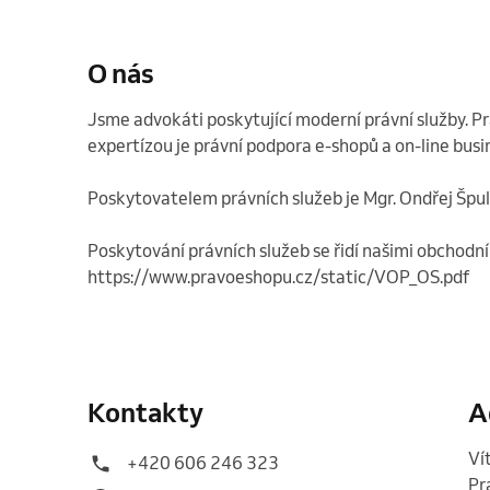
O nás
Jsme advokáti poskytující moderní právní služby. Pra
expertízou je právní podpora e-shopů a on-line busine
Poskytovatelem právních služeb je Mgr. Ondřej Špul
Poskytování právních služeb se řidí našimi obchod
https://www.pravoeshopu.cz/static/VOP_OS.pdf 
Kontakty
A
Ví
+420 606 246 323
Pr