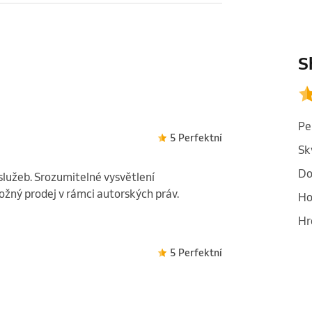
S
Pe
5 Perfektní
Sk
Do
služeb. Srozumitelné vysvětlení
ožný prodej v rámci autorských práv.
Ho
Hr
5 Perfektní