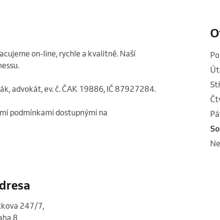
O
cujeme on-line, rychle a kvalitně. Naší 
p
ssu.  

ú
s
ák, advokát, ev. č. ČAK 19886, IČ 87927284.

č
ními podmínkami dostupnými na 
p
s
n
dresa
tkova 247/7
,
aha 8