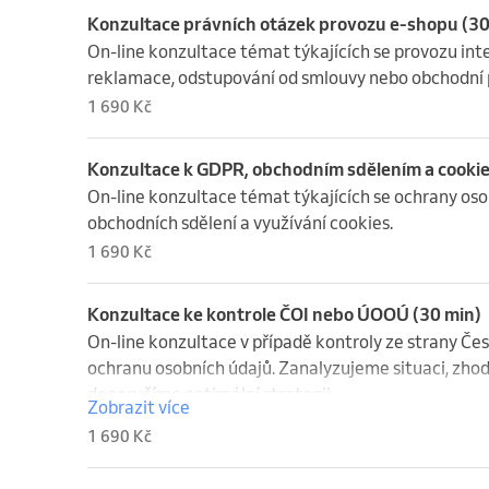
Konzultace právních otázek provozu e-shopu (30
On-line konzultace témat týkajících se provozu int
reklamace, odstupování od smlouvy nebo obchodní
1 690 Kč
Konzultace k GDPR, obchodním sdělením a cookie
On-line konzultace témat týkajících se ochrany osob
obchodních sdělení a využívání cookies.
1 690 Kč
Konzultace ke kontrole ČOI nebo ÚOOÚ (30 min)
On-line konzultace v případě kontroly ze strany Če
ochranu osobních údajů. Zanalyzujeme situaci, zho
doporučíme optimální strategii.
Zobrazit více
1 690 Kč