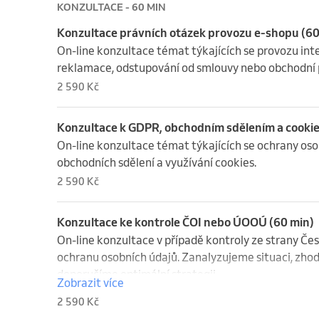
KONZULTACE - 60 MIN
Konzultace právních otázek provozu e-shopu (60
On-line konzultace témat týkajících se provozu int
reklamace, odstupování od smlouvy nebo obchodní
2 590 Kč
Konzultace k GDPR, obchodním sdělením a cookie
On-line konzultace témat týkajících se ochrany osob
obchodních sdělení a využívání cookies.
2 590 Kč
Konzultace ke kontrole ČOI nebo ÚOOÚ (60 min)
On-line konzultace v případě kontroly ze strany Če
ochranu osobních údajů. Zanalyzujeme situaci, zho
doporučíme optimální strategii.
Zobrazit více
2 590 Kč