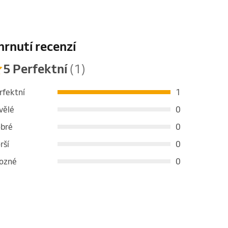
hrnutí recenzí
5 Perfektní
(1)
rfektní
1
vělé
0
bré
0
rší
0
ozné
0