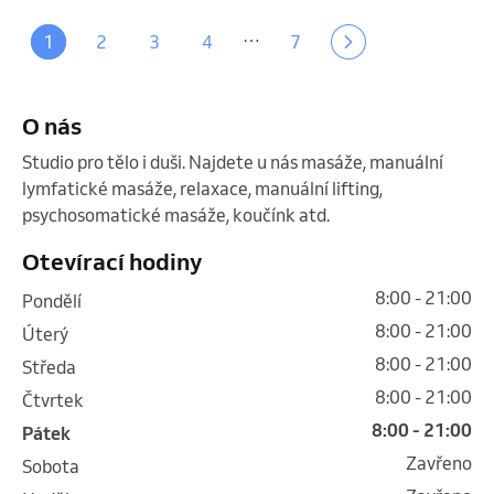
…
1
2
3
4
7
O nás
Studio pro tělo i duši. Najdete u nás masáže, manuální 
lymfatické masáže, relaxace, manuální lifting, 
psychosomatické masáže, koučínk atd. 
Otevírací hodiny
8:00 - 21:00
pondělí
8:00 - 21:00
úterý
8:00 - 21:00
středa
8:00 - 21:00
čtvrtek
8:00 - 21:00
pátek
Zavřeno
sobota