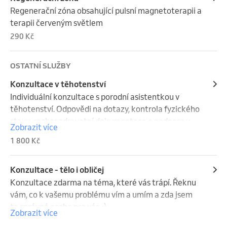
Regenerační zóna obsahující pulsní magnetoterapii a 
terapii červeným světlem
290 Kč
OSTATNÍ SLUŽBY
Konzultace v těhotenství
Individuální konzultace s porodní asistentkou v 
těhotenství. Odpovědi na dotazy, kontrola fyzického 
stavu, rozbor zdravotní dokumentace a podpora v 
Zobrazit více
přípravě na porod.
1 800 Kč
Konzultace - tělo i obličej
Konzultace zdarma na téma, které vás trápí. Řeknu 
vám, co k vašemu problému vím a umím a zda jsem 
ta správná osoba pro vás. :)
Zobrazit více