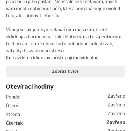
práci beru jako poslání. Neustále se vzdělávám, abych 
vám mohla nabídnout péči, která pomáhá nejen uvolnit 
tělo, ale i obnovit jeho sílu.

Věnuji se jak jemným relaxačním masážím, které 
zklidňují a harmonizují, tak i hlubokým a terapeutickým 
technikám, které ulevují od dlouhodobé bolesti zad, 
zatuhlých svalů nebo stresu.

Ke každému klientovi přistupuji individuálně,
Zobrazit více
Otevírací hodiny
Zavřeno
pondělí
Zavřeno
úterý
Zavřeno
středa
Zavřeno
čtvrtek
Zavřeno