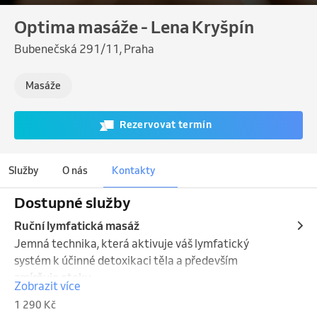
Optima masáže - Lena Kryšpín
Bubenečská 291/11, Praha
Masáže
Rezervovat termín
Služby
O nás
Kontakty
Dostupné služby
Ruční lymfatická masáž
Jemná technika, která aktivuje váš lymfatický 
systém k účinné detoxikaci těla a především 
zmírňuje otoky. 

Zobrazit více
Pomáhá nejen s celulitidou a formováním postavy, 
1 290 Kč
ale i s únavou, bolestmi hlavy a celkovou imunitou.