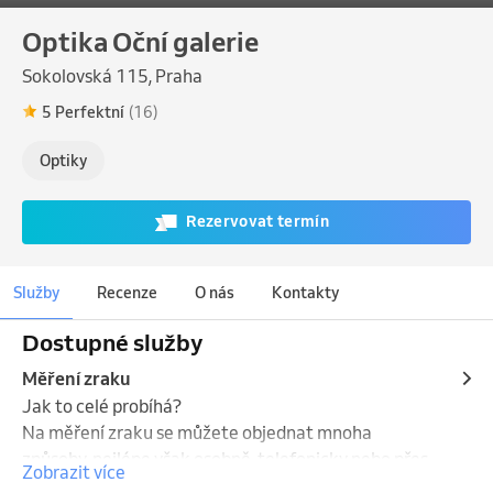
Optika Oční galerie
Sokolovská 115, Praha
5 Perfektní
(16)
Optiky
Rezervovat termín
Služby
Recenze
O nás
Kontakty
Dostupné služby
Měření zraku
Jak to celé probíhá?

Na měření zraku se můžete objednat mnoha 
způsoby, nejlépe však osobně, telefonicky nebo přes 
Zobrazit více
náš on-line objednávací systém zde
