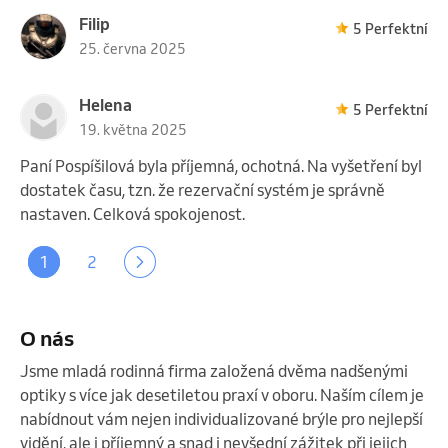
Filip
5 Perfektní
25. června 2025
Helena
5 Perfektní
19. května 2025
Paní Pospíšilová byla příjemná, ochotná. Na vyšetření byl
dostatek času, tzn. že rezervační systém je správně
nastaven. Celková spokojenost.
1
2
O nás
Jsme mladá rodinná firma založená dvěma nadšenými 
optiky s více jak desetiletou praxí v oboru. Naším cílem je 
nabídnout vám nejen individualizované brýle pro nejlepší 
vidění, ale i příjemný a snad i nevšední zážitek při jejich 