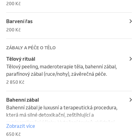
200 Kč
Barvení řas
200 Kč
ZÁBALY A PÉČE O TĚLO
Tělový rituál
Tělový peeling, maderoterapie těla, bahenní zábal, 
parafínový zábal (ruce/nohy), závěrečná péče.
2 850 Kč
Bahenní zábal
Bahenní zábal je luxusní a terapeutická procedura, 
která má silné detoxikační, zeštíhlující a 
remineralizační účinky. Vytažení toxinů, zklidnění 
Zobrazit více
kůže, dodání minerálů, snížení otoků.
650 Kč