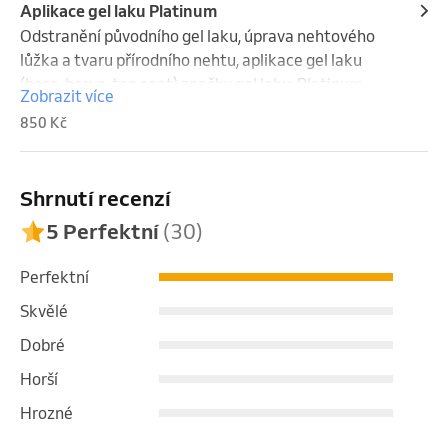
Aplikace gel laku Platinum
Odstranění původního gel laku, úprava nehtového 
lůžka a tvaru přírodního nehtu, aplikace gel laku 
(base, barva, top coat) značky gel laku: Platinum 
Zobrazit více
booster
850 Kč
Shrnutí recenzí
5 Perfektní
(30)
Perfektní
Skvělé
Dobré
Horší
Hrozné