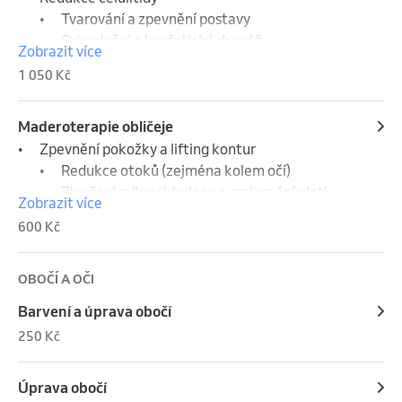
	•	Tvarování a zpevnění postavy

	•	Odvodnění a lymfatická drenáž

Zobrazit více
	•	Zrychlení metabolismu tuků

1 050 Kč
	•	Zlepšení prokrvení a pružnosti pokožky

	•	Uvolnění svalového napětí a detoxikace 
organismu
Maderoterapie obličeje
•	Zpevnění pokožky a lifting kontur

	•	Redukce otoků (zejména kolem očí)

	•	Zlepšení mikrocirkulace a rozjasnění pleti

Zobrazit více
	•	Stimulace tvorby kolagenu a elastinu

600 Kč
	•	Uvolnění napětí ve svalech obličeje (např. 
čelist, čelo)

	•	Působí proti předčasnému stárnutí pleti
OBOČÍ A OČI
Barvení a úprava obočí
250 Kč
Úprava obočí