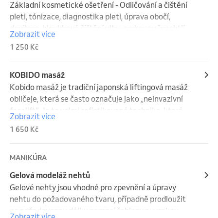
Základní kosmetické ošetření - Odličování a čištění 
pleti, tónizace, diagnostika pleti, úprava obočí,  
depilace, hloubkové čištění ultrazvukovou špachtlí, 
Zobrazit více
peeling, Kobido masáž, maska, závěrečná péče.
1 250 Kč
KOBIDO masáž
Kobido masáž je tradiční japonská liftingová masáž 
obličeje, která se často označuje jako „neinvazivní 
facelift“. Je to velmi sofistikovaná technika, která 
Zobrazit více
kombinuje rychlé rytmické pohyby, hloubkovou 
1 650 Kč
stimulaci svalů, lymfodrenáž a akupresuru. Masáž je 
nejen estetická, ale i terapeutická – zlepšuje zdraví 
pleti i celkovou pohodu.
MANIKÚRA
Gelová modeláž nehtů
Gelové nehty jsou vhodné pro zpevnění a úpravy 
nehtu do požadovaného tvaru, případně prodloužit 
na požadovanou délku pomocí šablony s vysokou 
Zobrazit více