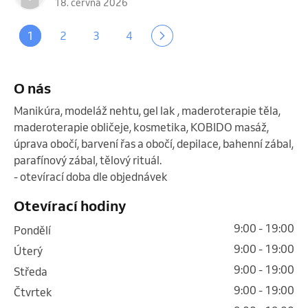
18. června 2026
1
2
3
4
O nás
Manikúra, modeláž nehtu, gel lak , maderoterapie těla, 
maderoterapie obličeje, kosmetika, KOBIDO masáž, 
úprava obočí, barvení řas a obočí, depilace, bahenní zábal, 
parafínový zábal, tělový rituál.

- otevírací doba dle objednávek 
Otevírací hodiny
9:00 - 19:00
pondělí
9:00 - 19:00
úterý
9:00 - 19:00
středa
9:00 - 19:00
čtvrtek