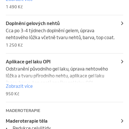
pevností u manuálně namáhaných nehtů. Gelové 
1 490 Kč
nehty vydrží 3-4 týdny. Pro vytvrzení gelu je nutná 
UV nebo LED lampa. Pracujeme s gely značek 
Platinum.
Doplnění gelových nehtů
Cca po 3-4 týdnech doplnění gelem, úprava 
nehtového lůžka včetně tvaru nehtů, barva, top coat.
1 250 Kč
Aplikace gel laku OPI
Odstranění původního gel laku, úprava nehtového 
lůžka a tvaru přírodního nehtu, aplikace gel laku 
(base, barva, top coat) značky gel laku: OPI
Zobrazit více
950 Kč
MADEROTERAPIE
Maderoterapie těla
•	Redukce celulitidy
