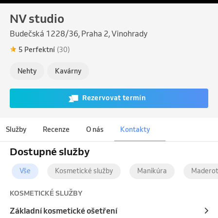
NV studio
Budečská 1228/36, Praha 2, Vinohrady
5 Perfektní
(30)
Nehty
Kavárny
Rezervovat termín
Služby
Recenze
O nás
Kontakty
Dostupné služby
Vše
Kosmetické služby
Manikúra
Maderot
KOSMETICKÉ SLUŽBY
Základní kosmetické ošetření