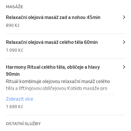
MASÁŽE
Relaxační olejová masáž zad a nohou 45min
890 Kč
Relaxační olejová masáž celého těla 60min
1 090 Kč
Harmony Ritual celého těla, obličeje a hlavy
90min
Rituál kombinuje olejovou relaxační masáž celého 
těla a liftingovou obličejovou Kobido masáže pro  
vyhlazení vrásek, zpevnění kontury obličeje a masáž 
Zobrazit více
hlavy.
1 690 Kč
OSTATNÍ SLUŽBY