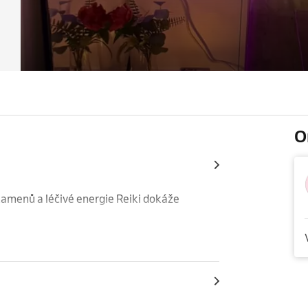
O
su.
