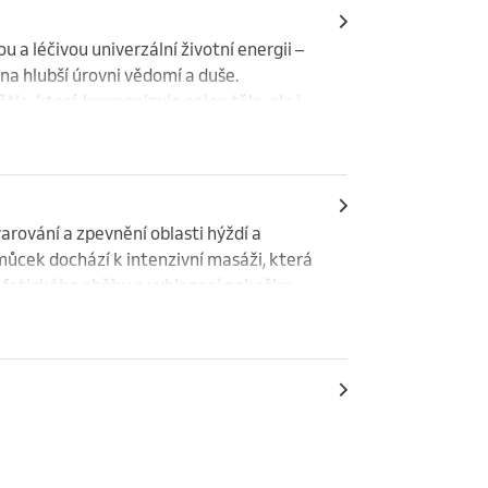


 a léčivou univerzální životní energii – 
a hlubší úrovni vědomí a duše. 
la, které harmonizuje nejen tělo, ale i 
y pro maximální efekt. Po proceduře se 
).

n nejlepší výkon.

včas.
ování a zpevnění oblasti hýždí a 
ůcek dochází k intenzivní masáži, která 
ymfatického oběhu a vyhlazení pokožky. 
 podpořit celkový efekt zeštíhlení.
hamballa přináší energii transformace, 
k celistvosti a návratu k sobě samému.