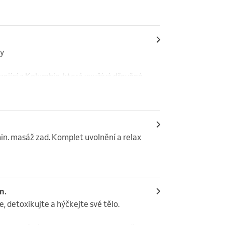
y

ších účinků. Pravidelná maderoterapie 
 zanechává pokožku hladší, pevnější a 
ející z Kolumbie, která využívá dřevěné 
vní stimulaci lymfatického systému, 
n. masáž zad. Komplet uvolnění a relax 
n.
, detoxikujte a hýčkejte své tělo.

ších účinků. Pravidelná maderoterapie 