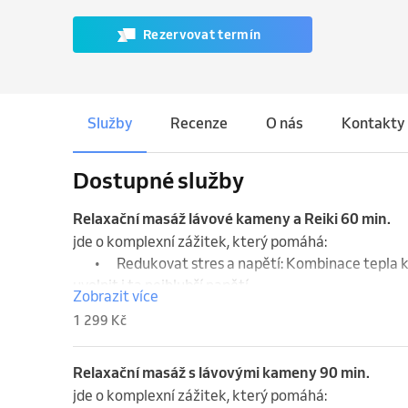
Rezervovat termín
Služby
Recenze
O nás
Kontakty
Dostupné služby
Relaxační masáž lávové kameny a Reiki 60 min.
jde o komplexní zážitek, který pomáhá:

	•	Redukovat stres a napětí: Kombinace tepla kamenů a léčivé energie Reiki dokáže 
uvolnit i ta nejhlubší napětí.

Zobrazit více
	•	Podpořit regeneraci: Zlepšený průtok krve a energie přispívají k rychlejšímu obnovení 
1 299 Kč
svalových vláken i celkovému regenerativnímu proce
	•	Posílit imunitu: Uvolnění stresu a harmonizace těla mají pozitivní vliv na imunitní 
systém.

Relaxační masáž s lávovými kameny 90 min.
	•	Zlepšit duševní stav: Masáž s prvky Reiki vám pomůže nalézt vnitřní rovnováhu a klid, 
jde o komplexní zážitek, který pomáhá:
