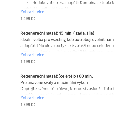
který se promítne do celkového pocitu pohody.

	•	Redukovat stres a napětí: Kombinace tepla kamenů a léčivé energie Reiki dokáže 
uvolnit i ta nejhlubší napětí.

Zobrazit více
Dopřejte si tento jedinečný zážitek a vstupte do sta
	•	Podpořit regeneraci: Zlepšený průtok krve a energie přispívají k rychlejšímu obnovení 
1 499 Kč
dostanou do harmonie.
svalových vláken i celkovému regenerativnímu proce
	•	Posílit imunitu: Uvolnění stresu a harmonizace těla mají pozitivní vliv na imunitní 
systém.

Regenerační masáž 45 min. ( záda, šíje)
	•	Zlepšit duševní stav: Masáž s prvky Reiki vám pomůže nalézt vnitřní rovnováhu a klid, 
Ideální volba pro všechny, kdo potřebují uvolnit namo
který se promítne do celkového pocitu pohody.

a dopřát tělu úlevu po fyzické zátěži nebo celodenn
obnovu svalové elasticity a přináší hlubokou relaxac
Zobrazit více
Dopřejte si tento jedinečný zážitek a vstupte do sta
1 199 Kč
dostanou do harmonie.
Regenerační masáž (celé tělo ) 60 min.
Pro unavené svaly a maximální výkon .

Dopřejte svému tělu úlevu, kterou si zaslouží! Tato
zaměřena na záda, nohy a ruce – tedy nejvíce zatěžov
Zobrazit více
sportovce, ale pro každého, kdo cítí únavu, napětí n
1 299 Kč
• Uvolnění namožených svalů
