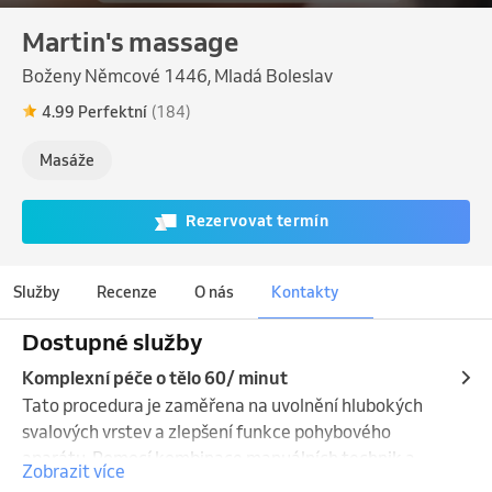
Martin's massage
Boženy Němcové 1446, Mladá Boleslav
4.99 Perfektní
(184)
Masáže
Rezervovat termín
Služby
Recenze
O nás
Kontakty
Dostupné služby
Komplexní péče o tělo 60/ minut
Tato procedura je zaměřena na uvolnění hlubokých 
svalových vrstev a zlepšení funkce pohybového 
aparátu. Pomocí kombinace manuálních technik a 
Zobrazit více
hloubkové práce se svaly dochází k cílenému 