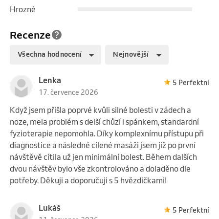
minut, aby byl dostatek času na individuální přístup a 
Hrozné
komplexní práci s problematickými oblastmi.
Recenze
Všechna hodnocení
Nejnovější
Lenka
5 Perfektní
17. července 2026
Když jsem přišla poprvé kvůli silné bolesti v zádech a
noze, mela problém s delší chůzí i spánkem, standardní
fyzioterapie nepomohla. Díky komplexnímu přístupu při
diagnostice a následné cílené masáži jsem již po první
návštěvě cítila už jen minimální bolest. Během dalších
dvou návštěv bylo vše zkontrolováno a doladěno dle
potřeby. Děkuji a doporučuji s 5 hvězdičkami!
Lukáš
5 Perfektní