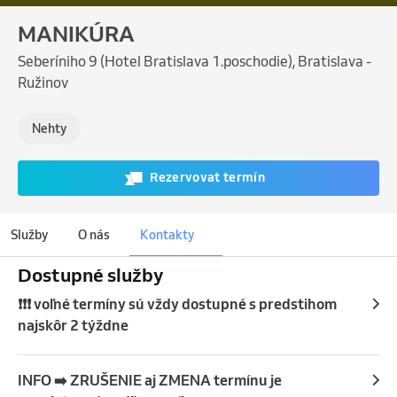
MANIKÚRA
Seberíniho 9 (Hotel Bratislava 1.poschodie), Bratislava -
Ružinov
Nehty
Rezervovat termín
Služby
O nás
Kontakty
Dostupné služby
❗❗❗ voľné termíny sú vždy dostupné s predstihom
najskôr 2 týždne
INFO ➡️ ZRUŠENIE aj ZMENA termínu je