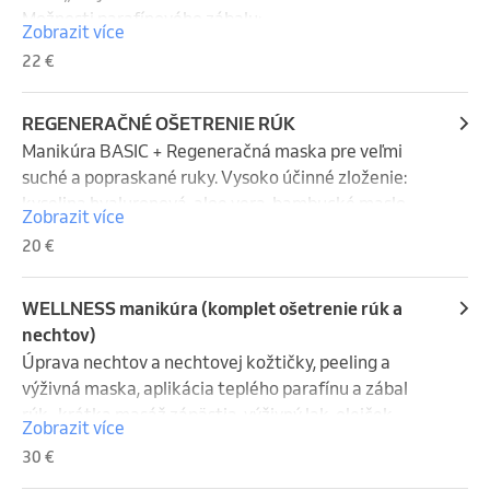
pôsobia zvnútra. Výsledkom sú zregenerované 
Možnosti parafínového zábalu:

Zobrazit více
nechty, ktoré rýchlejšie rastú a sú pevnejšie. Navyše, 
1. /maska - suchý parafín + zábal rúk (elektrické 
22 €
IBX systém prospešne pôsobí aj po aplikácii laku 
rukavice)                                                                                              2. 
alebo  gél laku.
/maska - výživný krém +  kúpeľ v teplom parafíne + 
zábal rúk  (froté rukavice)                                                       
REGENERAČNÉ OŠETRENIE RÚK
UPOZORNENIE: Parafínovú vaňu je potrebné zapnúť 
Manikúra BASIC + Regeneračná maska pre veľmi 
cca 2,5hod. pred ošetrením. Varianta č.2. je na 
suché a popraskané ruky. Vysoko účinné zloženie: 
VYŽIADANIE.
kyselina hyaluronová, aloe vera, bambucké maslo, 
Zobrazit více
vitamín E, makadamový a mätový olej.
20 €
WELLNESS manikúra (komplet ošetrenie rúk a
nechtov)
Úprava nechtov a nechtovej kožtičky, peeling a 
výživná maska, aplikácia teplého parafínu a zábal 
rúk,  krátka masáž zápästia, výživný lak, olejček, 
Zobrazit více
krém + v cene je pre zákazníka pilník a olejček na 
30 €
domáce použitie.