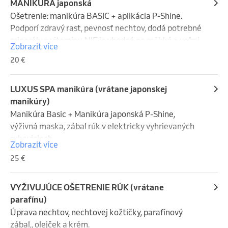
MANIKÚRA japonská
Ošetrenie: manikúra BASIC + aplikácia P-Shine.

Podporí zdravý rast, pevnosť nechtov, dodá potrebné 
minerály a vitamíny. NIE je vhodná na mäkké a veľmi 
Zobrazit více
tenké nechty, alebo ihneď po odstránení gelových 
20 €
nechtov ak sú príliš tenké od prebrusovania. V 
prípade, že si chcete len dať prestávku od gélových 
nechtov a zvažujete ako tie svoje poškodené dať do 
LUXUS SPA manikúra (vrátane japonskej
poriadku, toto ošetrenie je správna voľba.

manikúry)
Manikúra Basic + Manikúra japonská P-Shine, 
JAPOPNSKÁ MANIKÚRA alebo IBX ???

výživná maska, zábal rúk v elektricky vyhrievaných 
rukaviciach.
Zobrazit více
JAPONSKÁ MANIKÚRA - vyživujúca kúra s využitím 
25 €
prírodných látok (zmes vitamínov a minerálov).  Na 
povrchu nechta sa vytvorí ochranný film. Výsledkom 
sú prirodzene krásne lesklé nechty, spevnené, 
VYŽIVUJÚCE OŠETRENIE RÚK (vrátane
pružnejšie a menej sa lámu.

parafínu)
IBX SYSTEM - má lepšie regeneračné schopnosti,  
Úprava nechtov, nechtovej kožtičky, parafínový 
nakoľko výživné látky preniknú do hĺbky nechta a 
zábal,, olejček a krém. 
