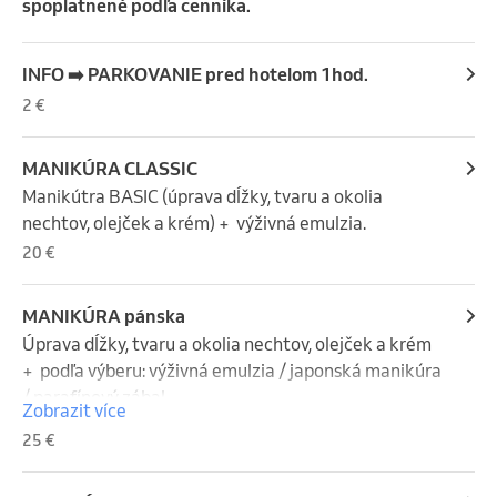
spoplatnené podľa cenníka.
INFO ➡️ PARKOVANIE pred hotelom 1hod.
2 €
MANIKÚRA CLASSIC
Manikútra BASIC (úprava dĺžky, tvaru a okolia 
nechtov, olejček a krém) +  výživná emulzia.
20 €
MANIKÚRA pánska
Úprava dĺžky, tvaru a okolia nechtov, olejček a krém 
+  podľa výberu: výživná emulzia / japonská manikúra 
/ parafínový zábal
Zobrazit více
25 €