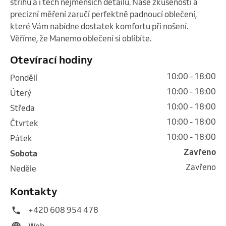
střihů a i těch nejmenších detailů. Naše zkušenosti a 
precizní měření zaručí perfektně padnoucí oblečení, 
které Vám nabídne dostatek komfortu při nošení. 
Věříme, že Manemo oblečení si oblíbíte.  
Otevírací hodiny
10:00 - 18:00
pondělí
10:00 - 18:00
úterý
10:00 - 18:00
středa
10:00 - 18:00
čtvrtek
10:00 - 18:00
pátek
Zavřeno
sobota
Zavřeno
neděle
Kontakty
+420 608 954 478
Web