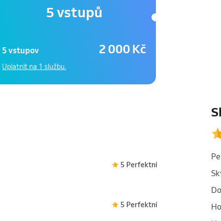
5 vstupů
2 000 Kč
5 vstupov
Uplatnit na 1 službu.
S
Pe
5 Perfektní
Sk
Do
5 Perfektní
Ho