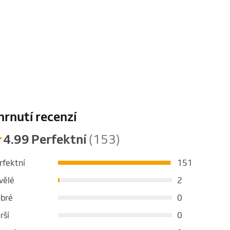
hrnutí recenzí
4.99 Perfektní
(153)
rfektní
151
vělé
2
bré
0
rší
0