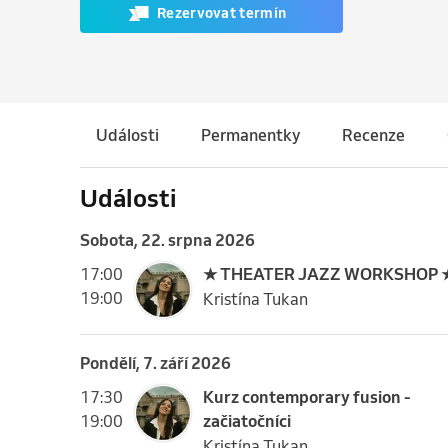
Rezervovat termín
Události
Permanentky
Recenze
Události
sobota, 22. srpna 2026
17:00
★ THEATER JAZZ WORKSHOP 
19:00
Kristína Tukan
pondělí, 7. září 2026
17:30
Kurz contemporary fusion -
19:00
začiatočníci
Kristína Tukan