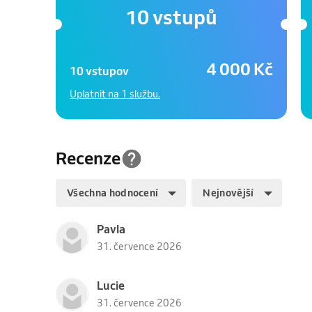
10 vstupů
4 000 Kč
10 vstupov
Uplatnit na 1 službu.
Recenze
Všechna hodnocení
Nejnovější
Pavla
31. července 2026
Lucie
31. července 2026