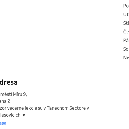
p
ú
s
č
p
s
n
dresa
městí Míru 9
,
aha 2
zor vecerne lekcie su v Tanecnom Sectore v
lesovicich! ♥️
asa