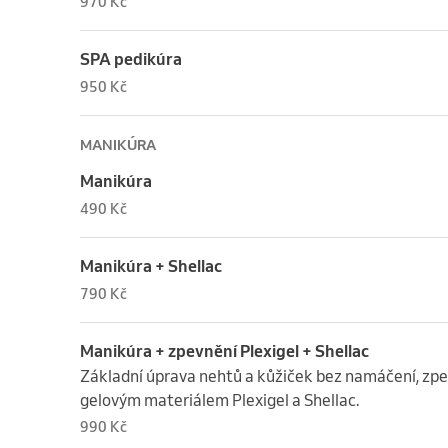
970 Kč
SPA pedikúra
950 Kč
MANIKÚRA
Manikúra
490 Kč
Manikúra + Shellac
790 Kč
Manikúra + zpevnění Plexigel + Shellac
Základní úprava nehtů a kůžiček bez namáčení, zpev
gelovým materiálem Plexigel a Shellac.
990 Kč