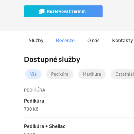
Rezervovat termín
Služby
Recenze
O nás
Kontakty
Dostupné služby
Vše
Pedikúra
Manikúra
Ostatní s
PEDIKÚRA
Pedikúra
730 Kč
Pedikúra + Shellac