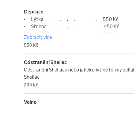
Depilace
•	Lýtka	.	.	.	.	.	.	.	.	550 Kč

•	Stehna	.	.	.	.	.	.	.	 450 Kč

•	Celé nohy	.	.	.	.	.	.	.	850 Kč

Zobrazit více
•	Třísla	.	.	.	.	.	.	.	.	290 Kč

550 Kč
•	Ruce	.	.	.	.	.	.	.	.	390 Kč

•	Horní ret	.	.	.	.	.	.	.	150 Kč

Odstranění Shellac
•	Záda	.	.	.	.	.	.	.	.	650 Kč
Odstranění Shellacu nebo jakékoliv jiné formy gell
Shellac.
200 Kč
Volno