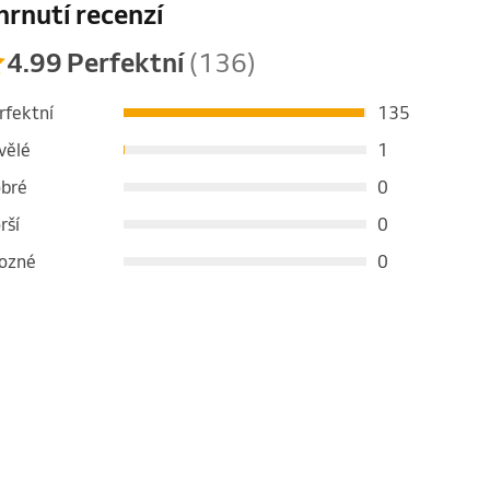
hrnutí recenzí
4.99 Perfektní
(136)
rfektní
135
vělé
1
bré
0
rší
0
ozné
0