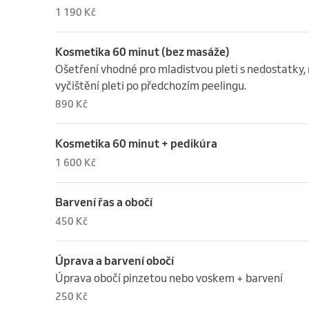
1 190 Kč
Kosmetika 60 minut (bez masáže)
Ošetření vhodné pro mladistvou pleti s nedostatky,
vyčištění pleti po předchozím peelingu.
890 Kč
Kosmetika 60 minut + pedikúra
1 600 Kč
Barvení řas a obočí
450 Kč
Úprava a barvení obočí
Úprava obočí pinzetou nebo voskem + barvení
250 Kč