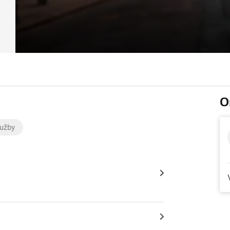
O
lužby