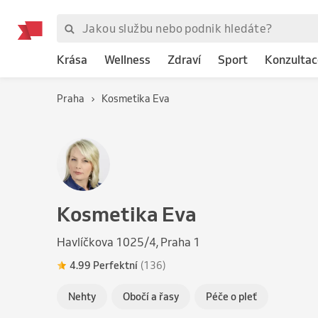
Krása
Wellness
Zdraví
Sport
Konzultac
Praha
Kosmetika Eva
Kosmetika Eva
Havlíčkova 1025/4, Praha 1
4.99 Perfektní
(136)
Nehty
Obočí a řasy
Péče o pleť