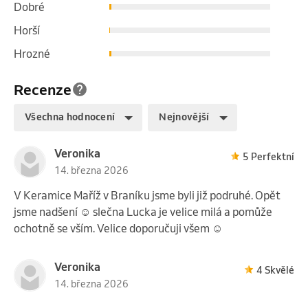
Dobré
Horší
Hrozné
Recenze
Všechna hodnocení
Nejnovější
Veronika
5 Perfektní
14. března 2026
V Keramice Maříž v Braníku jsme byli již podruhé. Opět
jsme nadšení ☺️ slečna Lucka je velice milá a pomůže
ochotně se vším. Velice doporučuji všem ☺️
Veronika
4 Skvělé
14. března 2026